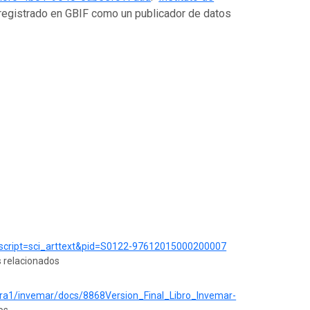
 registrado en GBIF como un publicador de datos
hp?script=sci_arttext&pid=S0122-97612015000200007
s relacionados
era1/invemar/docs/8868Version_Final_Libro_Invemar-