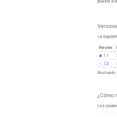
puesto a d
Version
La siguien
Versión
1.1
1.0
Mostrando 1
¿Cómo r
Los usuari