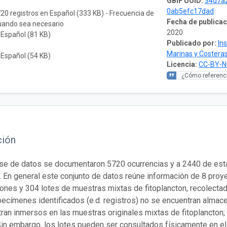
GBIF UUID:
34d7a
0ab5efc17dad
720 registros en Español (333 KB) - Frecuencia de
Fecha de publicac
cuando sea necesario
2020
 Español (81 KB)
Publicado por:
In
Marinas y Costeras
 Español (54 KB)
Licencia:
CC-BY-N
¿Cómo referenci
ción
se de datos se documentaron 5720 ocurrencias y a 2440 de esta
. En general este conjunto de datos reúne información de 8 proy
ones y 304 lotes de muestras mixtas de fitoplancton, recolectad
ecímenes identificados (e.d. registros) no se encuentran almace
ran inmersos en las muestras originales mixtas de fitoplancton;
Sin embargo, los lotes pueden ser consultados físicamente en e