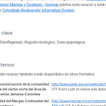
iones Marinas y Costeras - Invemar
publica este recurso y está
or
Colombian Biodiversity Information System
.
 clave
Dinoflagelado; Registro biológico; Zona epipelágica.
xternos
del recurso también están disponibles en otros formatos
aracterización de la comunidad
http://www.scielo.org.co/scielo.p
a del sector norte del Área de
UTF-8 xml y pdf en enlace web dato
Común Jamaica-Colombia
dad del Margen Continental del
http://www.invemar.org.co/redcost