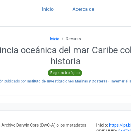
Inicio
Acerca de
Inicio
Recurso
vincia oceánica del mar Caribe c
historia
Registro biológico
ón publicado por
Instituto de Investigaciones Marinas y Costeras - Invemar
el
s
n Archivo Darwin Core (DwC-A) o los metadatos
Inicio:
https://ipt.biodiversida