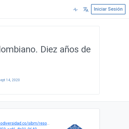
Iniciar Sesión
olombiano. Diez años de
ept 14, 2020
d.co/sibm/resource?r=coleccionfitoplanctonmixtomhnmc