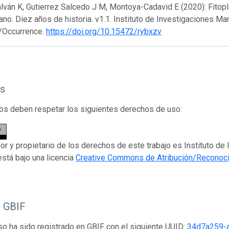
lván K, Gutierrez Salcedo J M, Montoya-Cadavid E (2020): Fitopl
no. Diez años de historia. v1.1. Instituto de Investigaciones Ma
/Occurrence.
https://doi.org/10.15472/rybxzv
s
os deben respetar los siguientes derechos de uso:
dor y propietario de los derechos de este trabajo es Instituto de
está bajo una licencia
Creative Commons de Atribución/Reconoc
o GBIF
so ha sido registrado en GBIF con el siguiente UUID:
34d7a259-