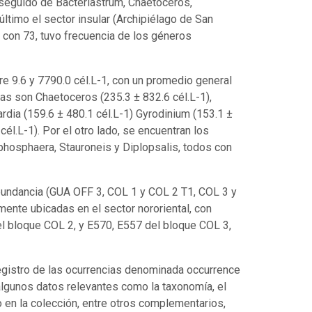
 seguido de Bacteriastrum, Chaetoceros,
ltimo el sector insular (Archipiélago de San
 con 73, tuvo frecuencia de los géneros
re 9.6 y 7790.0 cél.L-1, con un promedio general
tas son Chaetoceros (235.3 ± 832.6 cél.L-1),
ardia (159.6 ± 480.1 cél.L-1) Gyrodinium (153.1 ±
cél.L-1). Por el otro lado, se encuentran los
phosphaera, Stauroneis y Diplopsalis, todos con
undancia (GUA OFF 3, COL 1 y COL 2 T1, COL 3 y
mente ubicadas en el sector nororiental, con
l bloque COL 2, y E570, E557 del bloque COL 3,
egistro de las ocurrencias denominada occurrence
algunos datos relevantes como la taxonomía, el
o en la colección, entre otros complementarios,