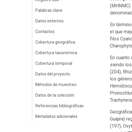
(MHNMC) – 
Palabras clave
denominad
Datos externos
En término
el que may
Contactos
filos Cyan
Cobertura geográfica
Charophyta
Cobertura taxonómica
En cuanto 
Cobertura temporal
siendo los
(204), Rhiz
Datos del proyecto
los género
Métodos de muestreo
Hemidiscus
Pronoctilu
Datos de la colección
Trachyneis
Referencias bibliográficas
Geográfica
Metadatos adicionales
Guajira) r
(197), Oxy