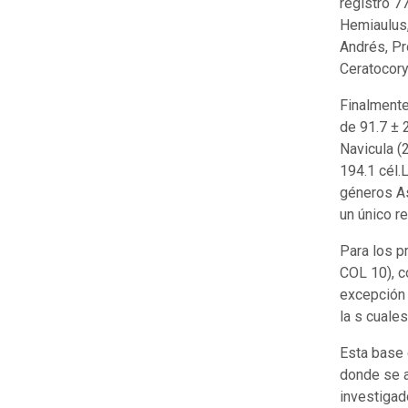
registró 7
Hemiaulus,
Andrés, Pr
Ceratocory
Finalmente
de 91.7 ± 
Navicula (
194.1 cél.
géneros As
un único r
Para los 
COL 10), c
excepción 
la s cuales
Esta base 
donde se a
investigad