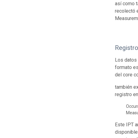
así como t
recolectó 
Measuremen
Registr
Los datos 
formato es
del core c
también ex
registro e
Occur
Meas
Este IPT a
disponible