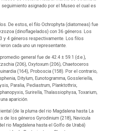
 seguimiento asignado por el Museo el cual es
los. De estos, el filo Ochrophyta (diatomeas) fue
yzozoa (dinoflagelados) con 36 géneros. Los
 13 y 4 géneros respectivamente. Los filos
vieron cada uno un representante.
promedio general fue de 42.4 ± 59.1 (d.e.),
tzschia (206), Oxytoxum (206), Chaetoceros
uinardia (164), Proboscia (158). Por el contrario,
sphenia, Ditylum, Eunotogramma, Gossleriella,
s, Paralia, Pediastrum, Planktothrix,
anopyxis, Surirella, Thalassiophysa, Toxarium,
una aparición.
iental (de la pluma del rio Magdalena hasta La
as de los géneros Gyrodinium (218), Navicula
 del rio Magdalena hasta el Golfo de Urabá)