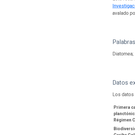
Investigac
avalado p
Palabras
Diatomea; 
Datos e
Los datos 
Primera c
planctónic
Régimen 
Biodiversi