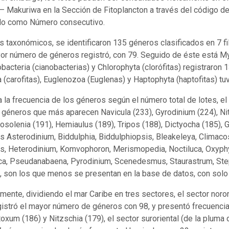
Makuriwa en la Sección de Fitoplancton a través del código de
o como Número consecutivo.
s taxonómicos, se identificaron 135 géneros clasificados en 7 fi
or número de géneros registró, con 79. Seguido de éste está M
obacteria (cianobacterias) y Chlorophyta (clorófitas) registraron
 (carofitas), Euglenozoa (Euglenas) y Haptophyta (haptofitas) tu
a la frecuencia de los géneros según el número total de lotes, el 
 géneros que más aparecen Navicula (233), Gyrodinium (224), Ni
osolenia (191), Hemiaulus (189), Tripos (188), Dictyocha (185), G
s Asterodinium, Biddulphia, Biddulphiopsis, Bleakeleya, Climaco
, Heterodinium, Komvophoron, Merismopedia, Noctiluca, Oxyphysi
ca, Pseudanabaena, Pyrodinium, Scenedesmus, Staurastrum, Steph
, son los que menos se presentan en la base de datos, con solo 
mente, dividiendo el mar Caribe en tres sectores, el sector noror
egistró el mayor número de géneros con 98, y presentó frecuenci
toxum (186) y Nitzschia (179), el sector suroriental (de la pluma