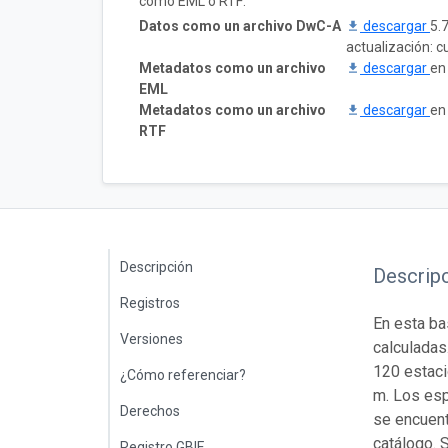
como EML o RTF:
Datos como un archivo DwC-A
descargar
5.
actualización: 
Metadatos como un archivo
descargar
en
EML
Metadatos como un archivo
descargar
en
RTF
Descripción
Descrip
Registros
En esta ba
Versiones
calculadas
120 estaci
¿Cómo referenciar?
m. Los esp
Derechos
se encuent
catálogo. 
Registro GBIF