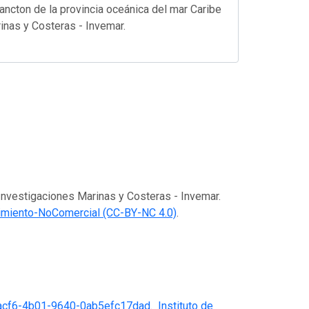
ancton de la provincia oceánica del mar Caribe
rinas y Costeras - Invemar.
 Investigaciones Marinas y Costeras - Invemar.
imiento-NoComercial (CC-BY-NC 4.0)
.
acf6-4b01-9640-0ab5efc17dad
.
Instituto de