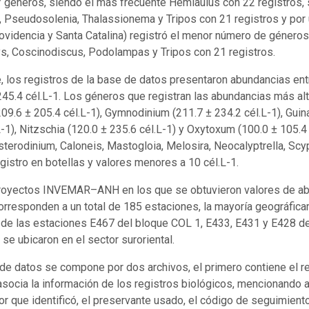
7 géneros, siendo el más frecuente Hemiaulus con 22 registros,
 Pseudosolenia, Thalassionema y Tripos con 21 registros y por ú
ovidencia y Santa Catalina) registró el menor número de géneros
s, Coscinodiscus, Podolampas y Tripos con 21 registros.
, los registros de la base de datos presentaron abundancias ent
245.4 cél.L-1. Los géneros que registran las abundancias más al
209.6 ± 205.4 cél.L-1), Gymnodinium (211.7 ± 234.2 cél.L-1), Guin
L-1), Nitzschia (120.0 ± 235.6 cél.L-1) y Oxytoxum (100.0 ± 105.4 
terodinium, Caloneis, Mastogloia, Melosira, Neocalyptrella, Scy
egistro en botellas y valores menores a 10 cél.L-1.
proyectos INVEMAR–ANH en los que se obtuvieron valores de ab
orresponden a un total de 185 estaciones, la mayoría geográfica
de las estaciones E467 del bloque COL 1, E433, E431 y E428 de
 se ubicaron en el sector suroriental.
de datos se compone por dos archivos, el primero contiene el r
socia la información de los registros biológicos, mencionando 
or que identificó, el preservante usado, el código de seguimient