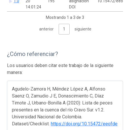
1.0
20
195
asignación
10.15472/eeofde
14:01:24
DOI
Mostrando 1 a 3 de 3
anterior
1
siguiente
¿Cómo referenciar?
Los usuarios deben citar este trabajo de la siguiente
manera:
Agudelo-Zamora H, Méndez López A, Alfonso
Saenz O, Zamudio J E, Donascimiento C, Díaz
Timote J, Urbano-Bonilla A (2020): Lista de peces
presentes en la cuenca del río Cravo Sur. v1.2.
Universidad Nacional de Colombia.
Dataset/Checklist.
https://doi.org/10.15472/eeofde