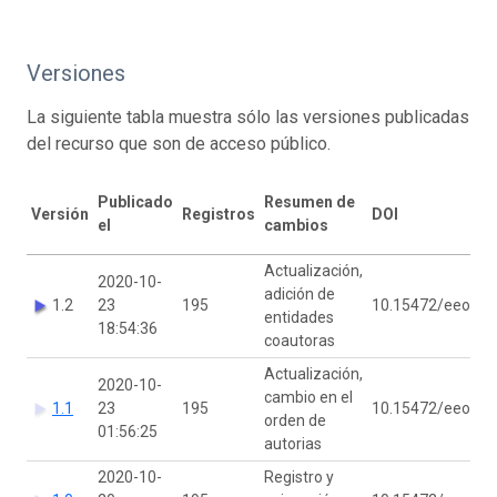
Versiones
La siguiente tabla muestra sólo las versiones publicadas
del recurso que son de acceso público.
Publicado
Resumen de
Versión
Registros
DOI
el
cambios
Actualización,
2020-10-
adición de
1.2
23
195
10.15472/eeofde
entidades
18:54:36
coautoras
Actualización,
2020-10-
cambio en el
1.1
23
195
10.15472/eeofde
orden de
01:56:25
autorias
2020-10-
Registro y