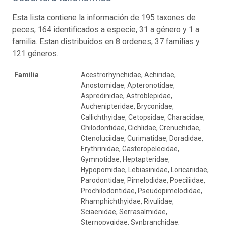
Esta lista contiene la información de 195 taxones de
peces, 164 identificados a especie, 31 a género y 1 a
familia. Estan distribuidos en 8 ordenes, 37 familias y
121 géneros.
Familia
Acestrorhynchidae, Achiridae,
Anostomidae, Apteronotidae,
Aspredinidae, Astroblepidae,
Auchenipteridae, Bryconidae,
Callichthyidae, Cetopsidae, Characidae,
Chilodontidae, Cichlidae, Crenuchidae,
Ctenoluciidae, Curimatidae, Doradidae,
Erythrinidae, Gasteropelecidae,
Gymnotidae, Heptapteridae,
Hypopomidae, Lebiasinidae, Loricariidae,
Parodontidae, Pimelodidae, Poeciliidae,
Prochilodontidae, Pseudopimelodidae,
Rhamphichthyidae, Rivulidae,
Sciaenidae, Serrasalmidae,
Sternopygidae, Synbranchidae,