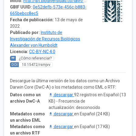
Inicio:
http://ipt.biodiversidad.co/iavh/resource?r=sonidos_latribuna-fibras_2021
GBIF UUID:
0e52defb-573e-456c-b883-
665bebcc8ec5
Fecha de publicación:
13 de mayo de
2022
Publicado por:
Instituto de
Investigación de Recursos Biológicos
Alexander von Humboldt
Licencia:
CC-BY-NC 4.0
¿Cómo referenciar?
DOI
10.15472/rsmjvv
Descargue la última versión de los datos como un Archivo
Darwin Core (DwC-A) o los metadatos como EML o RTF:
Datos como un
descargar
92 registros en Español (13
archivo DwC-A
KB) - Frecuencia de
actualización: desconocido
Metadatos como
descargar
en Español (24 KB)
un archivo EML
Metadatos como
descargar
en Español (17 KB)
un archivo RTF