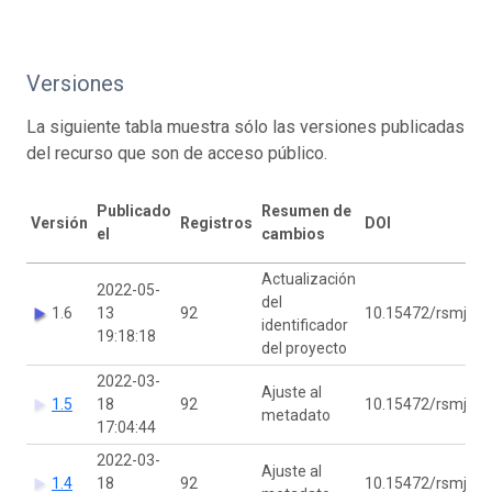
Versiones
La siguiente tabla muestra sólo las versiones publicadas
del recurso que son de acceso público.
Publicado
Resumen de
Versión
Registros
DOI
el
cambios
Actualización
2022-05-
del
1.6
13
92
10.15472/rsmjvv
identificador
19:18:18
del proyecto
2022-03-
Ajuste al
1.5
18
92
10.15472/rsmjvv
metadato
17:04:44
2022-03-
Ajuste al
1.4
18
92
10.15472/rsmjvv