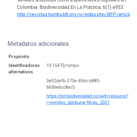
Colombia. Biodiversidad En La Práctica, 6(1) e932.
http://revistas.humboldt.org.co/index.php/BEP/article/
Metadatos adicionales
Propósito
Identificadores
10.15472/rsmjvv
alternativos
0e52defb-573e-456c-b883-
665bebcc8ec5
https://ipt.biodiversidad.co/iavh/resource?
r=sonidos_latribuna-fibras_2021