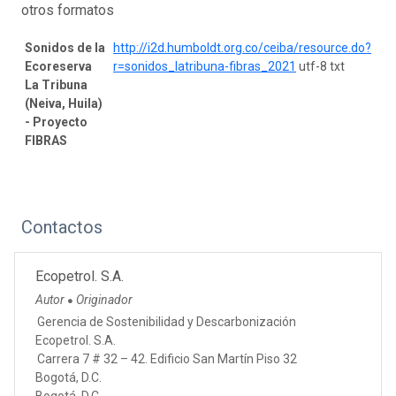
otros formatos
Sonidos de la
http://i2d.humboldt.org.co/ceiba/resource.do?
Ecoreserva
r=sonidos_latribuna-fibras_2021
utf-8 txt
La Tribuna
(Neiva, Huila)
- Proyecto
FIBRAS
Contactos
Ecopetrol. S.A.
Autor
Originador
●
Gerencia de Sostenibilidad y Descarbonización
Ecopetrol. S.A.
Carrera 7 # 32 – 42. Edificio San Martín Piso 32
Bogotá, D.C.
Bogotá, D.C.