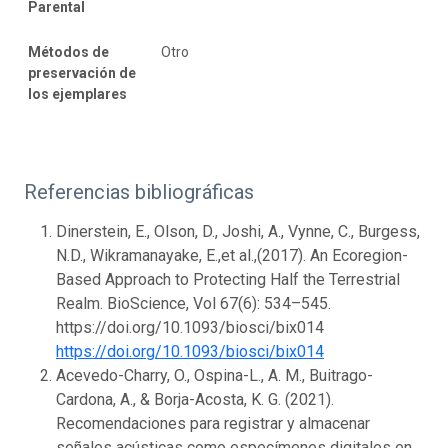
Parental
Métodos de
Otro
preservación de
los ejemplares
Referencias bibliográficas
Dinerstein, E., Olson, D., Joshi, A., Vynne, C., Burgess,
N.D., Wikramanayake, E.,et al.,(2017). An Ecoregion-
Based Approach to Protecting Half the Terrestrial
Realm. BioScience, Vol 67(6): 534–545.
https://doi.org/10.1093/biosci/bix014
https://doi.org/10.1093/biosci/bix014
Acevedo-Charry, O., Ospina-L., A. M., Buitrago-
Cardona, A., & Borja-Acosta, K. G. (2021).
Recomendaciones para registrar y almacenar
señales acústicas como especímenes digitales en