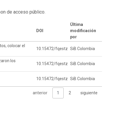
son de acceso público.
Última
DOI
modificación
por
os, colocar el
10.15472/fqestz
SiB Colombia
zaron los
10.15472/fqestz
SiB Colombia
10.15472/fqestz
SiB Colombia
anterior
1
2
siguiente