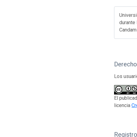
Universi
durante 
Candamil
Derecho
Los usuari
El publica
licencia
Cr
Registr