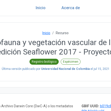
Inicio
Acerca de
Inicio
Recurso
una y vegetación vascular de la
edición Seaflower 2017 - Proyec
Registro biológico
Espécimen
Última versión publicado por
Universidad Nacional de Colombia
el
jul 15, 2021
n Archivo Darwin Core (DwC-A) o los metadatos
GBIF UUID:
b019c