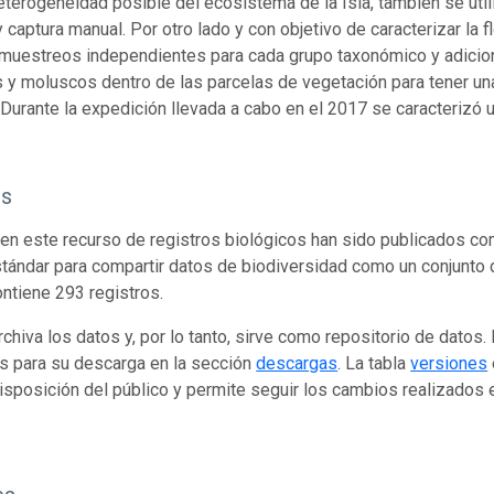
eterogeneidad posible del ecosistema de la Isla, también se ut
 captura manual. Por otro lado y con objetivo de caracterizar la fl
 muestreos independientes para cada grupo taxonómico y adicion
 y moluscos dentro de las parcelas de vegetación para tener una 
.
Durante la expedición llevada a cabo en el 2017 se caracterizó un
os
en este recurso de registros biológicos han sido publicados co
tándar para compartir datos de biodiversidad como un conjunto 
ontiene 293 registros.
rchiva los datos y, por lo tanto, sirve como repositorio de datos
s para su descarga en la sección
descargas
. La tabla
versiones
isposición del público y permite seguir los cambios realizados en