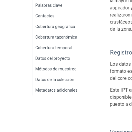
la mayor h
Palabras clave
aspirador y
realizaron
Contactos
crustáceos
Cobertura geográfica
de la zona
Cobertura taxonómica
Cobertura temporal
Registr
Datos del proyecto
Los datos 
Métodos de muestreo
formato es
del core c
Datos de la colección
Este IPT a
Metadatos adicionales
disponible
puesto a d