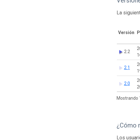
Version
La siguien
Versión
P
2
2.2
1
2
2.1
1
2
2.0
2
Mostrando 1
¿Cómo r
Los usuari