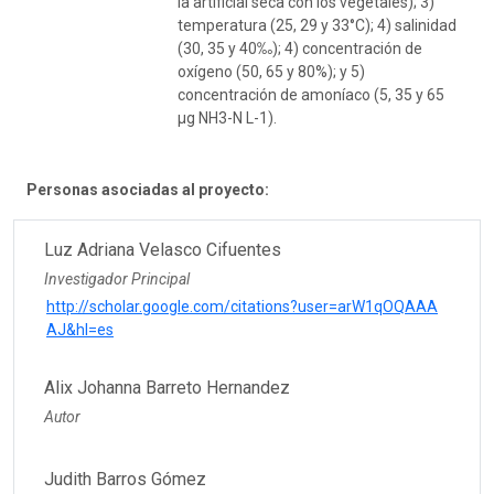
la artificial seca con los vegetales); 3)
temperatura (25, 29 y 33°C); 4) salinidad
(30, 35 y 40‰); 4) concentración de
oxígeno (50, 65 y 80%); y 5)
concentración de amoníaco (5, 35 y 65
µg NH3-N L-1).
Personas asociadas al proyecto:
Luz Adriana Velasco Cifuentes
Investigador Principal
http://scholar.google.com/citations?user=arW1qOQAAA
AJ&hl=es
Alix Johanna Barreto Hernandez
Autor
Judith Barros Gómez