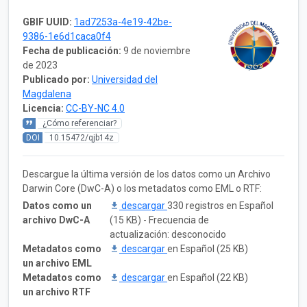
GBIF UUID:
1ad7253a-4e19-42be-
9386-1e6d1caca0f4
Fecha de publicación:
9 de noviembre
de 2023
Publicado por:
Universidad del
Magdalena
Licencia:
CC-BY-NC 4.0
¿Cómo referenciar?
DOI
10.15472/qjb14z
Descargue la última versión de los datos como un Archivo
Darwin Core (DwC-A) o los metadatos como EML o RTF:
Datos como un
descargar
330 registros en Español
archivo DwC-A
(15 KB) - Frecuencia de
actualización: desconocido
Metadatos como
descargar
en Español (25 KB)
un archivo EML
Metadatos como
descargar
en Español (22 KB)
un archivo RTF