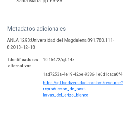
Santa Marta, pp: 65-86
Metadatos adicionales
ANLA:1293:Universidad del Magdalena:891.780.111-
8:2013-12-18
Identificadores
10.15472/qjb14z
alternativos
1ad7253a-4e19-42be-9386-1e6d1caca0f4
https://ipt.biodiversidad.co/sibm/resource?
r=produccion_de_post-
larvas_del_erizo_blanco