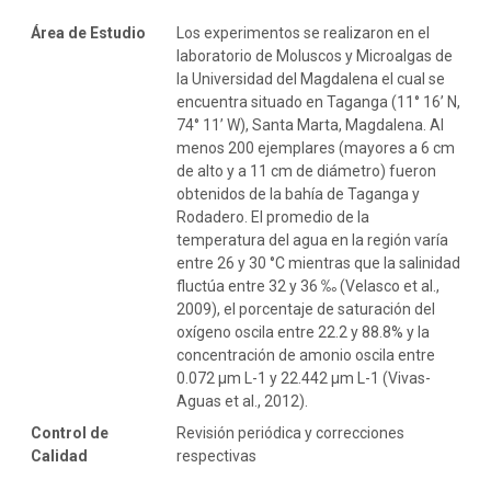
Área de Estudio
Los experimentos se realizaron en el
laboratorio de Moluscos y Microalgas de
la Universidad del Magdalena el cual se
encuentra situado en Taganga (11° 16’ N,
74° 11’ W), Santa Marta, Magdalena. Al
menos 200 ejemplares (mayores a 6 cm
de alto y a 11 cm de diámetro) fueron
obtenidos de la bahía de Taganga y
Rodadero. El promedio de la
temperatura del agua en la región varía
entre 26 y 30 °C mientras que la salinidad
fluctúa entre 32 y 36 ‰ (Velasco et al.,
2009), el porcentaje de saturación del
oxígeno oscila entre 22.2 y 88.8% y la
concentración de amonio oscila entre
0.072 µm L-1 y 22.442 µm L-1 (Vivas-
Aguas et al., 2012).
Control de
Revisión periódica y correcciones
Calidad
respectivas