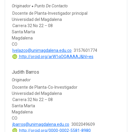
Originador
Punto De Contacto
●
Docente de Planta-Investigador principal
Universidad del Magdalena
Carrera 32 No 22 – 08
Santa Marta
Magdalena
CO
lvelazco@unimagdalena.edu.co
3157601774
http://orcid.org/arW1qOQAAAAJ&hl=es
Judith Barros
Originador
Docente de Planta-Co-Investigador
Universidad del Magdalena
Carrera 32 No 22 – 08
Santa Marta
Magdalena
CO
jbarros@unimagdalena.edu.co
3002049609
http://orcid.org/0000-0002-5581-8980