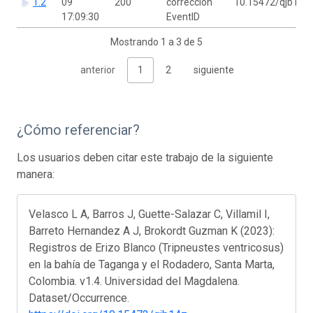
1.2
09
200
corrección
10.15472/qjb14z
17:09:30
EventID
Mostrando 1 a 3 de 5
anterior
1
2
siguiente
¿Cómo referenciar?
Los usuarios deben citar este trabajo de la siguiente
manera:
Velasco L A, Barros J, Guette-Salazar C, Villamil I,
Barreto Hernandez A J, Brokordt Guzman K (2023):
Registros de Erizo Blanco (Tripneustes ventricosus)
en la bahía de Taganga y el Rodadero, Santa Marta,
Colombia. v1.4. Universidad del Magdalena.
Dataset/Occurrence.