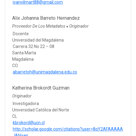
ivanvilmart88@gmail.com
Alix Johanna Barreto Hernandez
Proveedor De Los Metadatos
Originador
●
Docente
Universidad del Magdalena
Carrera 32 No 22 – 08
Santa Marta
Magdalena
CO
abarretoh@unimagdalena.edu.co
Katherina Brokordt Guzman
Originador
Investigadora
Universidad Católica del Norte
CL
kbrokord@ucn.cl
http://scholar.google.com/citations?user=8qY2AFAAAAA
J&hl=es