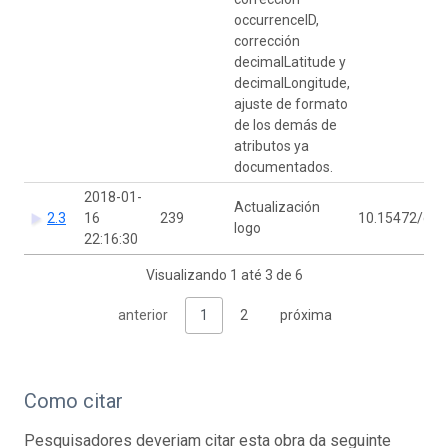
occurrenceID,
corrección
decimalLatitude y
decimalLongitude,
ajuste de formato
de los demás de
atributos ya
documentados.
2018-01-
Actualización
2.3
16
239
10.15472/d2j
logo
22:16:30
Visualizando 1 até 3 de 6
anterior
1
2
próxima
Como citar
Pesquisadores deveriam citar esta obra da seguinte