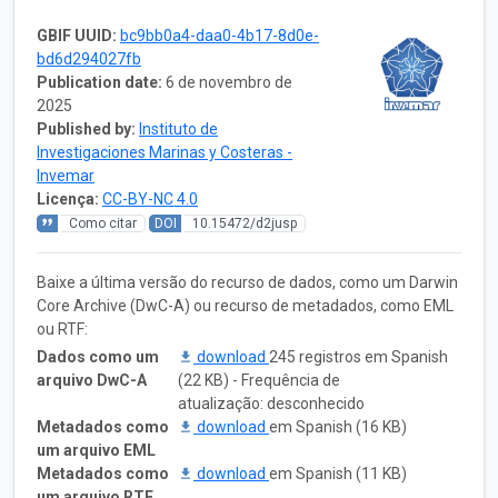
GBIF UUID:
bc9bb0a4-daa0-4b17-8d0e-
bd6d294027fb
Publication date:
6 de novembro de
2025
Published by:
Instituto de
Investigaciones Marinas y Costeras -
Invemar
Licença:
CC-BY-NC 4.0
Como citar
DOI
10.15472/d2jusp
Baixe a última versão do recurso de dados, como um Darwin
Core Archive (DwC-A) ou recurso de metadados, como EML
ou RTF:
Dados como um
download
245 registros em Spanish
arquivo DwC-A
(22 KB) - Frequência de
atualização: desconhecido
Metadados como
download
em Spanish (16 KB)
um arquivo EML
Metadados como
download
em Spanish (11 KB)
um arquivo RTF