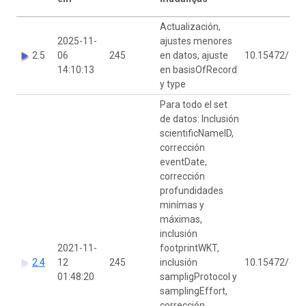
Actualización,
2025-11-
ajustes menores
2.5
06
245
en datos, ajuste
10.15472/d2j
14:10:13
en basisOfRecord
y type
Para todo el set
de datos: Inclusión
scientificNameID,
corrección
eventDate,
corrección
profundidades
minímas y
máximas,
inclusión
2021-11-
footprintWKT,
2.4
12
245
inclusión
10.15472/d2j
01:48:20
sampligProtocol y
samplingEffort,
corrección