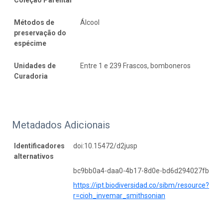
Métodos de
Álcool
preservação do
espécime
Unidades de
Entre 1 e 239 Frascos, bomboneros
Curadoria
Metadados Adicionais
Identificadores
doi:10.15472/d2jusp
alternativos
bc9bb0a4-daa0-4b17-8d0e-bd6d294027fb
https://ipt.biodiversidad.co/sibm/resource?
r=cioh_invemar_smithsonian