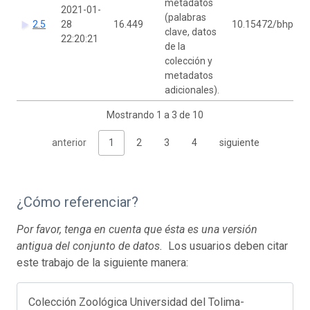
metadatos
2021-01-
(palabras
2.5
28
16.449
10.15472/bhprvq
clave, datos
22:20:21
de la
colección y
metadatos
adicionales).
Mostrando 1 a 3 de 10
anterior
1
2
3
4
siguiente
¿Cómo referenciar?
Por favor, tenga en cuenta que ésta es una versión
antigua del conjunto de datos.
Los usuarios deben citar
este trabajo de la siguiente manera:
Colección Zoológica Universidad del Tolima-