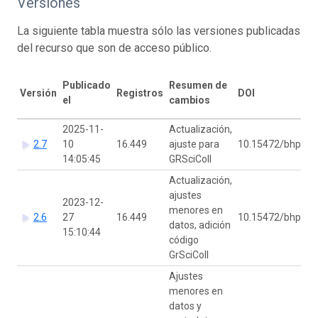
Versiones
La siguiente tabla muestra sólo las versiones publicadas
del recurso que son de acceso público.
Publicado
Resumen de
Versión
Registros
DOI
el
cambios
2025-11-
Actualización,
2.7
10
16.449
ajuste para
10.15472/bhprvq
14:05:45
GRSciColl
Actualización,
ajustes
2023-12-
menores en
2.6
27
16.449
10.15472/bhprvq
datos, adición
15:10:44
código
GrSciColl
Ajustes
menores en
datos y