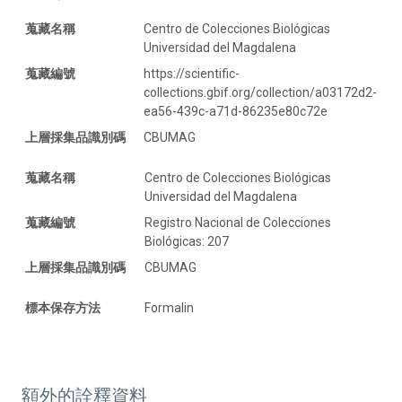
蒐藏名稱
Centro de Colecciones Biológicas
Universidad del Magdalena
蒐藏編號
https://scientific-
collections.gbif.org/collection/a03172d2-
ea56-439c-a71d-86235e80c72e
上層採集品識別碼
CBUMAG
蒐藏名稱
Centro de Colecciones Biológicas
Universidad del Magdalena
蒐藏編號
Registro Nacional de Colecciones
Biológicas: 207
上層採集品識別碼
CBUMAG
標本保存方法
Formalin
額外的詮釋資料