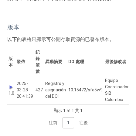
版本
以下的表格只顯示可公開存取資源的已發布版本。
紀
版
錄
發佈
異動摘要
DOI處理
最後修改者
本
筆
數
Equipo
2025-
Registro y
Coordinador
03-28
427
asignación
10.15472/sfa5w9
1.0
SiB
20:41:39
del DOI
Colombia
顯示 1 至 1 共 1
往前
1
往後