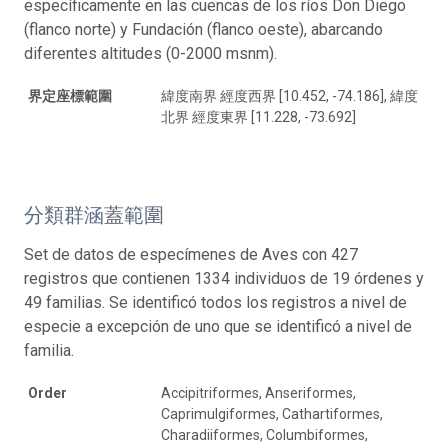
específicamente en las cuencas de los ríos Don Diego
(flanco norte) y Fundación (flanco oeste), abarcando
diferentes altitudes (0-2000 msnm).
界定座標範圍
緯度南界 經度西界 [10.452, -74.186], 緯度
北界 經度東界 [11.228, -73.692]
分類群涵蓋範圍
Set de datos de especímenes de Aves con 427
registros que contienen 1334 individuos de 19 órdenes y
49 familias. Se identificó todos los registros a nivel de
especie a excepción de uno que se identificó a nivel de
familia.
Order
Accipitriformes, Anseriformes,
Caprimulgiformes, Cathartiformes,
Charadiiformes, Columbiformes,