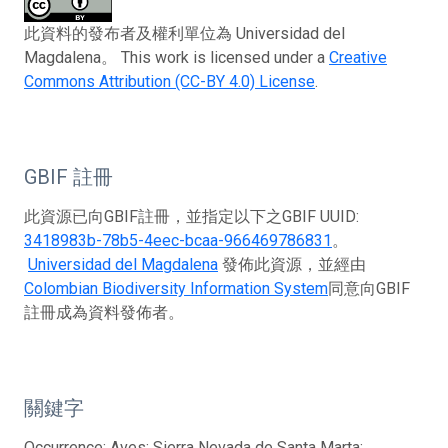
此資料的發布者及權利單位為 Universidad del
Magdalena。 This work is licensed under a
Creative
Commons Attribution (CC-BY 4.0) License
.
GBIF 註冊
此資源已向GBIF註冊，並指定以下之GBIF UUID:
3418983b-78b5-4eec-bcaa-966469786831
。
Universidad del Magdalena
發佈此資源，並經由
Colombian Biodiversity Information System
同意向GBIF
註冊成為資料發佈者。
關鍵字
Occurrence; Aves; Sierra Nevada de Santa Marta;