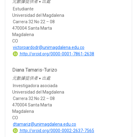
元數據提供者
出處
●
Estudiante
Universidad del Magdalena
Carrera 32 No 22 – 08
470004 Santa Marta
Magdalena
CO
victorpardodr@unimagdalena.edu.co
http://orcid.org/0000-0001-7861-2638
Diana Tamaris-Turizo
元數據提供者
出處
●
Investigadora asociada
Universidad del Magdalena
Carrera 32 No 22 – 08
470004 Santa Marta
Magdalena
CO
dtamariz@unimagdalena.edu.co
http://orcid.org/0000-0002-2637-7565