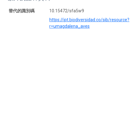
替代的識別碼
10.15472/sfa5w9
https://ipt.biodiversidad.co/sib/resource?
r=umagdalena_aves