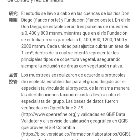
de conteo y red de niebla.
研究
El estudio se llevó a cabo en las cuencas de los ríos Don
範圍
Diego (flanco norte) y Fundación (flanco oeste). En el río
Don Diego, se establecieron tres parcelas de muestreo
a 0, 400 y 800 msnm, mientras que en el río Fundación
se estudiaron seis parcelas a 0, 400, 800, 1200, 1600 y
2000 msnm. Cada unidad paisajística cubría un área de
1 km², dentro de la cual se intentó representar los
principales tipos de cobertura vegetal, asegurando
siempre la inclusión de áreas con vegetación nativa.
品質
Los muestreos se realizaron de acuerdo a protocolos
控管
de recolecta establecidos para el grupo dirigido por el
especialista vinculado al proyecto, de la misma manera
las identificaciones taxonómicas las llevó a cabo el
especialista del grupo. Las bases de datos fueron
verificadas en OpenRefine 3.7.9
(http://www.openrefine.org) y validadas en GBIF Data
Validator y el servicio de validación geográfica en QGIS
que provee el SiB Colombia
(https://biodiversidad.co/formacion/laboratorios/QGIS).