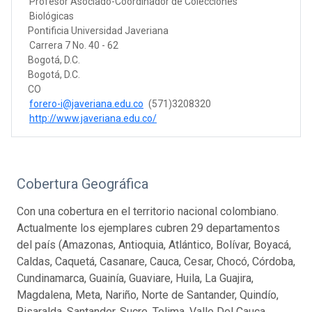
Profesor Asociado-Coordinador de Colecciones
Biológicas
Pontificia Universidad Javeriana
Carrera 7 No. 40 - 62
Bogotá, D.C.
Bogotá, D.C.
CO
forero-i@javeriana.edu.co
(571)3208320
http://www.javeriana.edu.co/
Cobertura Geográfica
Con una cobertura en el territorio nacional colombiano.
Actualmente los ejemplares cubren 29 departamentos
del país (Amazonas, Antioquia, Atlántico, Bolívar, Boyacá,
Caldas, Caquetá, Casanare, Cauca, Cesar, Chocó, Córdoba,
Cundinamarca, Guainía, Guaviare, Huila, La Guajira,
Magdalena, Meta, Nariño, Norte de Santander, Quindío,
Risaralda, Santander, Sucre, Tolima, Valle Del Cauca,