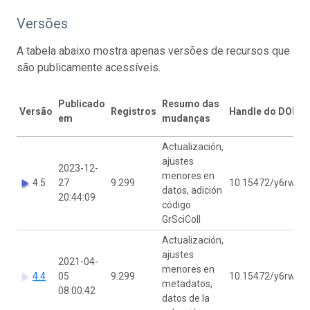
Versões
A tabela abaixo mostra apenas versões de recursos que
são publicamente acessíveis.
Publicado
Resumo das
Versão
Registros
Handle do DOI
em
mudanças
Actualización,
ajustes
2023-12-
menores en
4.5
27
9.299
10.15472/y6rwfq
datos, adición
20:44:09
código
GrSciColl
Actualización,
ajustes
2021-04-
menores en
4.4
05
9.299
10.15472/y6rwfq
metadatos,
08:00:42
datos de la