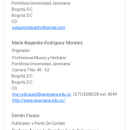
Pontificia Universidad Javeriana
Bogotá, D.C.
Bogotá, D.C.
CO
edgarestebanhc@gmail.com
María Alejandra Rodríguez Morales
Originador
Profesional Museo y Herbario
Pontificia Universidad Javeriana
Carrera 7 No. 40 - 62
Bogotá, D.C.
Bogotá, D.C.
CO
ma-rodriguez@javeriana.edu.co
(571)3208320 ext. 4049
http://www.javeriana.edu.co/
Dimitri Forero
Publicador
Ponto De Contato
●