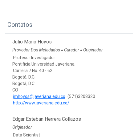
Contatos
Julio Mario Hoyos
Provedor Dos Metadados
Curador
Originador
●
●
Profesor Investigador
Pontificia Universidad Javeriana
Carrera 7 No. 40 - 62
Bogotá, D.C.
Bogotá, D.C.
CO
jmhoyos@javeriana.edu.co
(571)3208320
http://www.javeriana.edu.co/
Edgar Esteban Herrera Collazos
Originador
Data Scientist