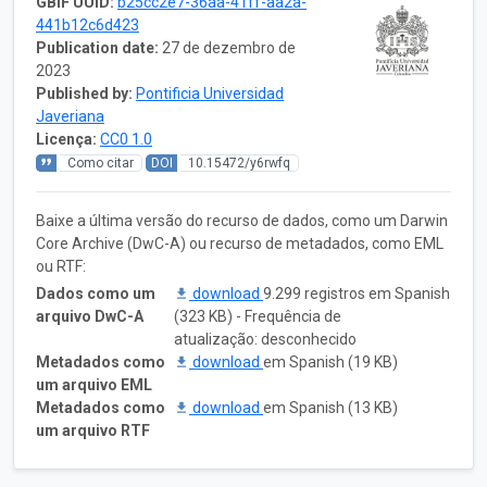
GBIF UUID:
b25cc2e7-36aa-41ff-aa2a-
441b12c6d423
Publication date:
27 de dezembro de
2023
Published by:
Pontificia Universidad
Javeriana
Licença:
CC0 1.0
Como citar
DOI
10.15472/y6rwfq
Baixe a última versão do recurso de dados, como um Darwin
Core Archive (DwC-A) ou recurso de metadados, como EML
ou RTF:
Dados como um
download
9.299 registros em Spanish
arquivo DwC-A
(323 KB) - Frequência de
atualização: desconhecido
Metadados como
download
em Spanish (19 KB)
um arquivo EML
Metadados como
download
em Spanish (13 KB)
um arquivo RTF