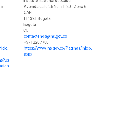
Instituto Nacional de Salud
 6
Avenida calle 26 No. 51-20 - Zona 6
CAN
111321 Bogotá
Bogotá
CO
contactenos@ins.gov.co
+5712207700
icio.
https://www.ins.gov.co/Paginas/Inicio.
aspx
ons?us
ation