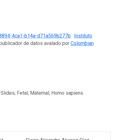
8894-4ca1-b14a-d71a569b277b
.
Instituto
 publicador de datos avalado por
Colombian
 Slides; Fetal; Maternal; Homo sapiens