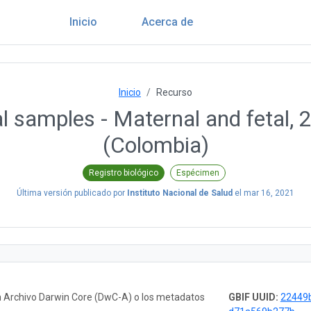
Inicio
Acerca de
Inicio
Recurso
cal samples - Maternal and fetal,
(Colombia)
Registro biológico
Espécimen
Última versión publicado por
Instituto Nacional de Salud
el
mar 16, 2021
n Archivo Darwin Core (DwC-A) o los metadatos
GBIF UUID:
22449