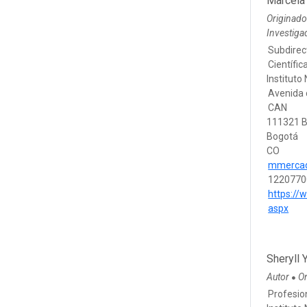
Marcela
Originad
Investiga
Subdirec
Científic
Instituto
Avenida 
CAN
111321 
Bogotá
CO
mmercad
1220770
https://
aspx
Sheryll 
Autor
Or
●
Profesio