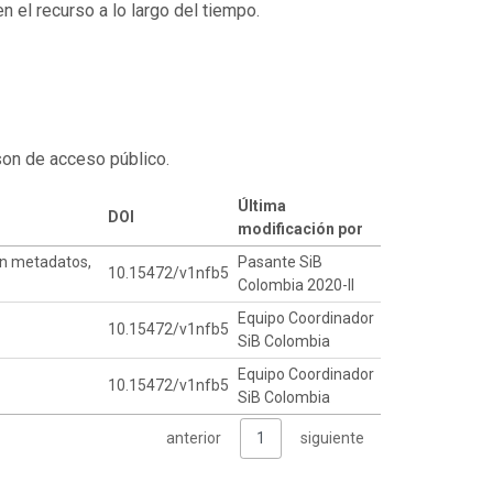
 el recurso a lo largo del tiempo.
son de acceso público.
Última
DOI
modificación por
en metadatos,
Pasante SiB
10.15472/v1nfb5
Colombia 2020-II
Equipo Coordinador
10.15472/v1nfb5
SiB Colombia
Equipo Coordinador
10.15472/v1nfb5
SiB Colombia
anterior
1
siguiente