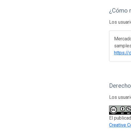
¿Cómo r
Los usuari
Mercado
samples 
https:/
Derecho
Los usuari
El publica
Creative 