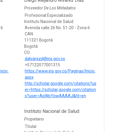
iz
Diego Alejandro Alvarez Díaz
Proveedor De Los Metadatos
Profesional Especializado
Instituto Nacional de Salud
 6
Avenida calle 26 No. 51-20 - Zona 6
CAN
111321 Bogotá
Bogotá
CO
dalvarezd@ins.gov.co
+57122077001315
icio.
https://www.ins.gov.co/Paginas/Inicio.
aspx
http://scholar.google.com/citations?us
er=https://scholar.google.com/citation
s?user=ApWpYpwAAAAJ&hl=en
Instituto Nacional de Salud
Propietario
Titular