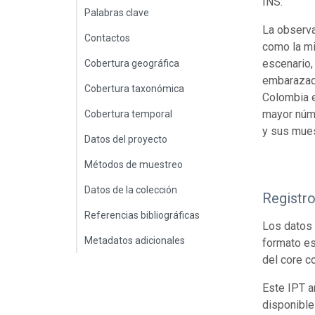
INS.
Palabras clave
La observa
Contactos
como la mi
escenario,
Cobertura geográfica
embarazada
Cobertura taxonómica
Colombia e
mayor núme
Cobertura temporal
y sus mues
Datos del proyecto
Métodos de muestreo
Datos de la colección
Registr
Referencias bibliográficas
Los datos 
Metadatos adicionales
formato es
del core c
Este IPT a
disponible