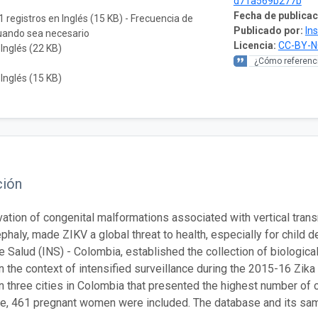
d71a569b277b
Fecha de publicac
1 registros en Inglés (15 KB) - Frecuencia de
Publicado por:
In
cuando sea necesario
Licencia:
CC-BY-N
 Inglés (22 KB)
¿Cómo referenci
 Inglés (15 KB)
ción
ation of congenital malformations associated with vertical tran
haly, made ZIKV a global threat to health, especially for child de
e Salud (INS) - Colombia, established the collection of biologi
in the context of intensified surveillance during the 2015-16 Zi
in three cities in Colombia that presented the highest number of c
ce, 461 pregnant women were included. The database and its sa