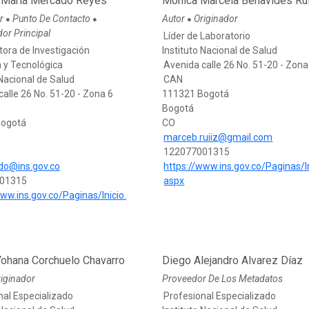
 María Mercado Reyes
Monica Marcela Benavides Ru
or
Punto De Contacto
Autor
Originador
●
●
●
dor Principal
Líder de Laboratorio
tora de Investigación
Instituto Nacional de Salud
a y Tecnológica
Avenida calle 26 No. 51-20 - Zona
 Nacional de Salud
CAN
calle 26 No. 51-20 - Zona 6
111321 Bogotá
Bogotá
Bogotá
CO
marceb.ruiiz@gmail.com
122077001315
o@ins.gov.co
https://www.ins.gov.co/Paginas/In
01315
aspx
www.ins.gov.co/Paginas/Inicio.
Yohana Corchuelo Chavarro
Diego Alejandro Alvarez Díaz
iginador
Proveedor De Los Metadatos
nal Especializado
Profesional Especializado