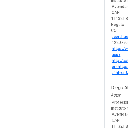
Instituto
Avenida 
CAN
111321 
Bogotá
CO
scorchue
1220770
https://
aspx
http://s
er=https
s?hl=en
Diego Al
Autor
Profesio
Instituto
Avenida 
CAN
111321 