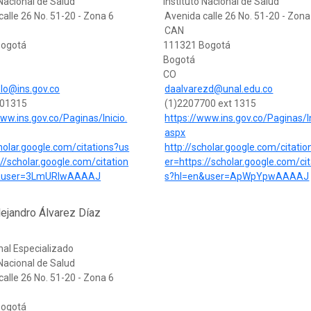
 Nacional de Salud
Instituto Nacional de Salud
calle 26 No. 51-20 - Zona 6
Avenida calle 26 No. 51-20 - Zona
CAN
Bogotá
111321 Bogotá
Bogotá
CO
lo@ins.gov.co
daalvarezd@unal.edu.co
01315
(1)2207700 ext 1315
www.ins.gov.co/Paginas/Inicio.
https://www.ins.gov.co/Paginas/In
aspx
cholar.google.com/citations?us
http://scholar.google.com/citati
://scholar.google.com/citation
er=https://scholar.google.com/cit
&user=3LmURIwAAAAJ
s?hl=en&user=ApWpYpwAAAAJ
ejandro Álvarez Díaz
nal Especializado
 Nacional de Salud
calle 26 No. 51-20 - Zona 6
Bogotá