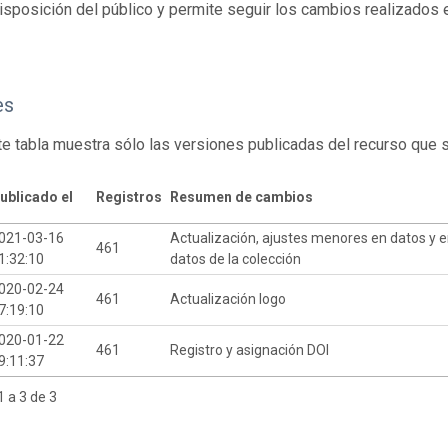
isposición del público y permite seguir los cambios realizados en
es
te tabla muestra sólo las versiones publicadas del recurso que 
ublicado el
Registros
Resumen de cambios
021-03-16
Actualización, ajustes menores en datos y 
461
1:32:10
datos de la colección
020-02-24
461
Actualización logo
7:19:10
020-01-22
461
Registro y asignación DOI
9:11:37
 a 3 de 3