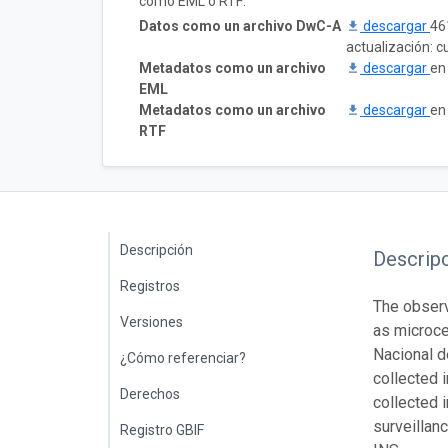
como EML o RTF:
Datos como un archivo DwC-A
descargar
46
actualización: 
Metadatos como un archivo
descargar
en
EML
Metadatos como un archivo
descargar
en
RTF
Descripción
Descrip
Registros
The observ
Versiones
as microcep
Nacional d
¿Cómo referenciar?
collected 
Derechos
collected 
surveillan
Registro GBIF