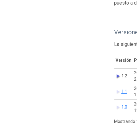
puesto a d
Version
La siguien
Versión
P
2
1.2
2
2
1.1
1
2
1.0
1
Mostrando 1