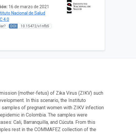
ión:
16 de marzo de 2021
stituto Nacional de Salud
C 4.0
ar?
DOI
10.15472/v1nfb5
smission (mother-fetus) of Zika Virus (ZIKV) such
velopment. In this scenario, the Instituto
cal samples of pregnant women with ZIKV infection
ka epidemic in Colombia. The samples were
ases: Cali, Barranquilla, and Cúcuta. From this
mples rest in the COMMAFEZ collection of the