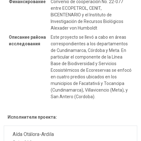
Финансирование
Convenio de cooperación No. 22-077
entre ECOPETROL, CENIT,
BICENTENARIO y el Instituto de
Investigación de Recursos Biológicos
Alexader von Humboldt
Описание района
Este proyecto se llevó a cabo en áreas
исследования
correspondientes a los departamentos
de Cundinamarca, Córdoba y Meta. En
particular el componente de la Línea
Base de Biodiversidad y Servicios
Ecosistémicos de Ecoreservas se enfocó
en cuatro predios ubicados en los
municipios de Facatativá y Tocancipa
(Cundinamarca), Villavicencio (Meta), y
San Antero (Cordoba).
Исполнители проекта:
Aída Otálora-Ardila