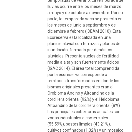
temporadas de verano. La temporada de
lluvias ocurre entre los meses de marzo
a mayo y de octubre a noviembre. Por su
parte, la temporada seca se presenta en
los meses de junio a septiembre y de
diciembre a febrero (IDEAM 2010). Esta
Ecoreserva está localizada en una
planicie aluvial con terrazas y planos de
inundación, formado por depósitos
aluviales. Presenta suelos de fertilidad
media a alta y son fuertemente ácidos
(IGAC 2014). El área total comprendida
por la ecoreserva corresponde a
territorios transformados en donde los
biomas originales presentes eran el
Orobioma Andino y Altoandino de la
cordillera oriental (92%) y el Helobioma
Altoandino de la cordillera oriental (8%).
Las principales coberturas actuales son
zonas industriales o comerciales
(55.59%), pastos limpios (43.21%),
cultivos confinados (1.02%) y un mosaico