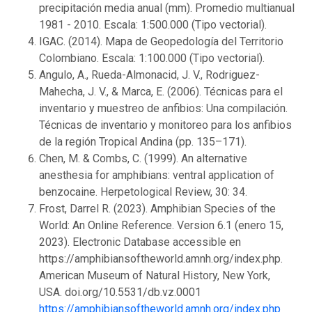
precipitación media anual (mm). Promedio multianual
1981 - 2010. Escala: 1:500.000 (Tipo vectorial).
IGAC. (2014). Mapa de Geopedología del Territorio
Colombiano. Escala: 1:100.000 (Tipo vectorial).
Angulo, A., Rueda-Almonacid, J. V., Rodriguez-
Mahecha, J. V., & Marca, E. (2006). Técnicas para el
inventario y muestreo de anfibios: Una compilación.
Técnicas de inventario y monitoreo para los anfibios
de la región Tropical Andina (pp. 135–171).
Chen, M. & Combs, C. (1999). An alternative
anesthesia for amphibians: ventral application of
benzocaine. Herpetological Review, 30: 34.
Frost, Darrel R. (2023). Amphibian Species of the
World: An Online Reference. Version 6.1 (enero 15,
2023). Electronic Database accessible en
https://amphibiansoftheworld.amnh.org/index.php.
American Museum of Natural History, New York,
USA. doi.org/10.5531/db.vz.0001
https://amphibiansoftheworld.amnh.org/index.php