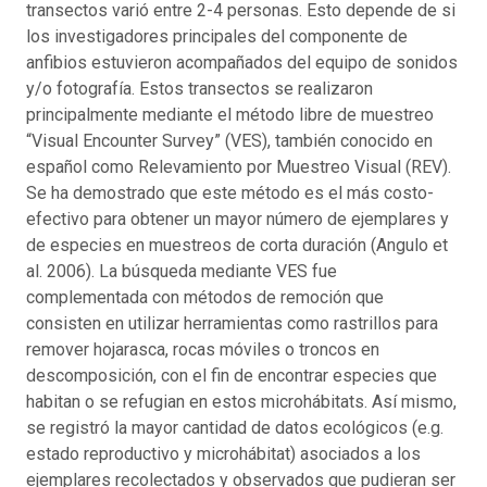
transectos varió entre 2-4 personas. Esto depende de si
los investigadores principales del componente de
anfibios estuvieron acompañados del equipo de sonidos
y/o fotografía. Estos transectos se realizaron
principalmente mediante el método libre de muestreo
“Visual Encounter Survey” (VES), también conocido en
español como Relevamiento por Muestreo Visual (REV).
Se ha demostrado que este método es el más costo-
efectivo para obtener un mayor número de ejemplares y
de especies en muestreos de corta duración (Angulo et
al. 2006). La búsqueda mediante VES fue
complementada con métodos de remoción que
consisten en utilizar herramientas como rastrillos para
remover hojarasca, rocas móviles o troncos en
descomposición, con el fin de encontrar especies que
habitan o se refugian en estos microhábitats. Así mismo,
se registró la mayor cantidad de datos ecológicos (e.g.
estado reproductivo y microhábitat) asociados a los
ejemplares recolectados y observados que pudieran ser