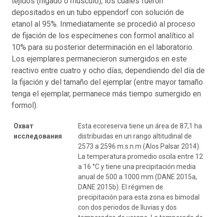
tejidos (hígado o músculo), los cuales fueron
depositados en un tubo eppendorf con solución de
etanol al 95%. Inmediatamente se procedió al proceso
de fijación de los especímenes con formol analítico al
10% para su posterior determinación en el laboratorio.
Los ejemplares permanecieron sumergidos en este
reactivo entre cuatro y ocho días, dependiendo del día de
la fijación y del tamaño del ejemplar (entre mayor tamaño
tenga el ejemplar, permanece más tiempo sumergido en
formol).
Охват
Esta ecoreserva tiene un área de 87,1 ha
исследования
distribuidas en un rango altitudinal de
2573 a 2596 m.s.n.m (Alos Palsar 2014).
La temperatura promedio oscila entre 12
a 16 °C y tiene una precipitación media
anual de 500 a 1000 mm (DANE 2015a,
DANE 2015b). El régimen de
precipitación para esta zona es bimodal
con dos periodos de lluvias y dos