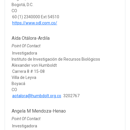
Bogotá, D.C.
CO
60 (1) 2340000 Ext 54510
https://www.odl.com.co/
Aída Otálora-Ardila
Point Of Contact
Investigadora
Instituto de Investigación de Recursos Biológicos
Alexander von Humboldt
Carrera 8 # 15-08
Villa de Leyva
Boyacá
CO
aotalora@humbdolt.org.co
3202767
Angela M Mendoza-Henao
Point Of Contact
Investigadora