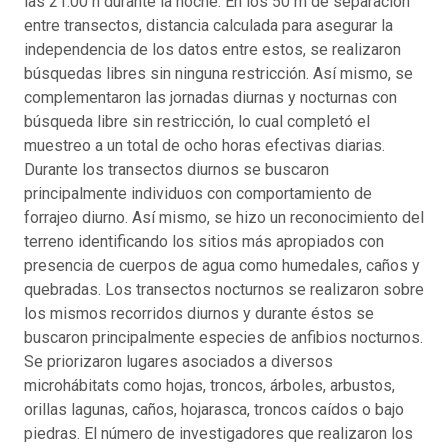
las 21:00 h durante la noche. En los 50 m de separación
entre transectos, distancia calculada para asegurar la
independencia de los datos entre estos, se realizaron
búsquedas libres sin ninguna restricción. Así mismo, se
complementaron las jornadas diurnas y nocturnas con
búsqueda libre sin restricción, lo cual completó el
muestreo a un total de ocho horas efectivas diarias.
Durante los transectos diurnos se buscaron
principalmente individuos con comportamiento de
forrajeo diurno. Así mismo, se hizo un reconocimiento del
terreno identificando los sitios más apropiados con
presencia de cuerpos de agua como humedales, caños y
quebradas. Los transectos nocturnos se realizaron sobre
los mismos recorridos diurnos y durante éstos se
buscaron principalmente especies de anfibios nocturnos.
Se priorizaron lugares asociados a diversos
microhábitats como hojas, troncos, árboles, arbustos,
orillas lagunas, caños, hojarasca, troncos caídos o bajo
piedras. El número de investigadores que realizaron los