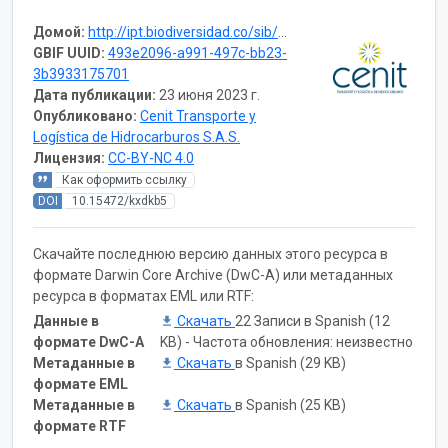
Домой:
http://ipt.biodiversidad.co/sib/resource?r=cenit_ecoreservas_anfibios-tocancipa
GBIF UUID:
493e2096-a991-497c-bb23-
3b3933175701
Дата публикации:
23 июня 2023 г.
Опубликовано:
Cenit Transporte y
Logística de Hidrocarburos S.A.S.
Лицензия:
CC-BY-NC 4.0
Как оформить ссылку
DOI
10.15472/kxdkb5
Скачайте последнюю версию данных этого ресурса в
формате Darwin Core Archive (DwC-A) или метаданных
ресурса в форматах EML или RTF:
Данные в
Скачать
22 Записи в Spanish (12
формате DwC-A
KB) - Частота обновления: неизвестно
Метаданные в
Скачать
в Spanish (29 KB)
формате EML
Метаданные в
Скачать
в Spanish (25 KB)
формате RTF