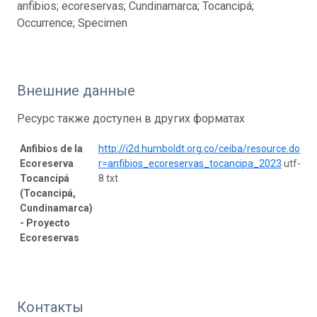
anfibios; ecoreservas; Cundinamarca; Tocancipá;
Occurrence; Specimen
Внешние данные
Ресурс также доступен в других форматах
Anfibios de la
http://i2d.humboldt.org.co/ceiba/resource.do?
Ecoreserva
r=anfibios_ecoreservas_tocancipa_2023
utf-
Tocancipá
8 txt
(Tocancipá,
Cundinamarca)
- Proyecto
Ecoreservas
Контакты