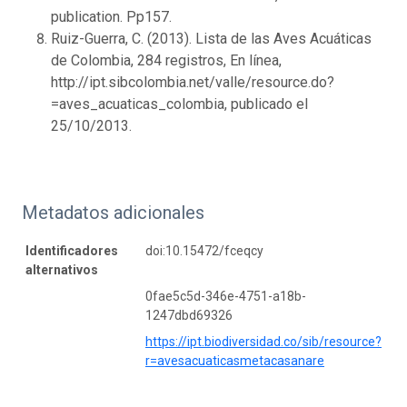
publication. Pp157.
Ruiz-Guerra, C. (2013). Lista de las Aves Acuáticas
de Colombia, 284 registros, En línea,
http://ipt.sibcolombia.net/valle/resource.do?
=aves_acuaticas_colombia, publicado el
25/10/2013.
Metadatos adicionales
Identificadores
doi:10.15472/fceqcy
alternativos
0fae5c5d-346e-4751-a18b-
1247dbd69326
https://ipt.biodiversidad.co/sib/resource?
r=avesacuaticasmetacasanare