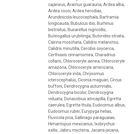
cajaneus, Aramus guarauna, Ardea alba,
Ardea cocoi, Ardea herodias,
Arundinicola leucocephala, Bartramia
longicauda, Bubulcus ibis, Burhinus
bistriatus, Busarellus nigricollis,
Buteogallus urubitinga, Butorides striata,
Cairina moschata, Calidris melanotos,
Calidris minutilla, Cercibis oxycerca,
Certhiaxis cinnamomea, Charadrius
collaris, Chloroceryle aenea, Chloroceryle
amazona, Chloroceryle americana,
Chloroceryle inda, Chrysomus
icterocephalus, Ciconia maguari, Circus
buffoni, Dendrocygna autumnalis,
Dendrocygna bicolor, Dendrocygna
viduata, Donacobius atricapilla, Egretta
caerulea, Egretta thula, Eudocimus albus,
Eudocimus ruber, Eurypyga helias,
Fluvicola pica, Gallinago paraguaiae,
Himantopus mexicanus, Ixobrychus
exilis, Jabiru mycteria, Jacana jacana,