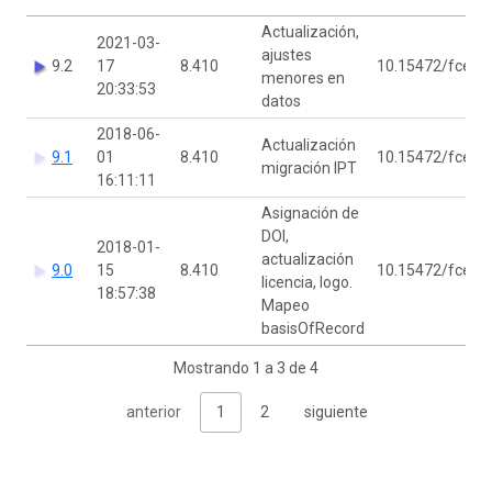
Actualización,
2021-03-
ajustes
9.2
17
8.410
10.15472/fceqc
menores en
20:33:53
datos
2018-06-
Actualización
9.1
01
8.410
10.15472/fceqc
migración IPT
16:11:11
Asignación de
DOI,
2018-01-
actualización
9.0
15
8.410
10.15472/fceqc
licencia, logo.
18:57:38
Mapeo
basisOfRecord
Mostrando 1 a 3 de 4
anterior
1
2
siguiente