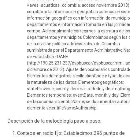
=aves_acuaticas_colombia, acceso noviembre 2013). Pa
corroborar la información geográfica usamos un sistema
información geográfico con información de municipios y
departamentos e información tomada en las jornadas de
campo. Adicionalmente corregimos la escritura de los
departamentos y municipios Colombianos según los cód
de la división político administrativa de Colombia
suministrada por el Departamento Administrativo Nacion
de Estadística - DANE
(http://190.25.231.237/dvpbuscar/dvpbuscar.html, acce
diciembre de 2013). Ajuste de vocabularios controlados e
Elementos de registros: scollectionCode y type de acuerd
la naturaleza de los datos; Elementos geográficos:
stateProvince, county, decimalLatitude y decimalLongitu
Elementos temporales: eventDate, month y day; Elemen
de taxonomía: scientificName, se documentan autorías e
elemento scientificNameAuthorship.
Descripción de la metodología paso a paso:
Conteos en radio fijo: Establecimos 296 puntos de