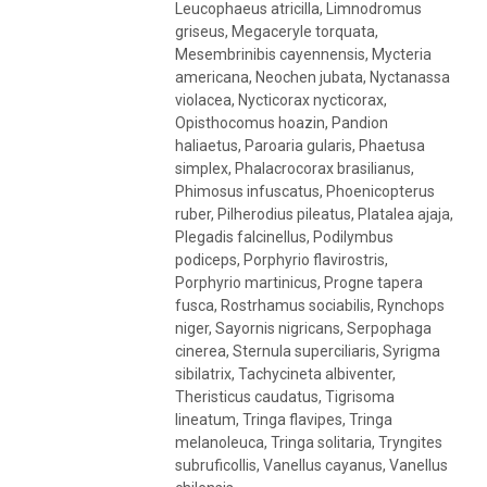
Leucophaeus atricilla, Limnodromus
griseus, Megaceryle torquata,
Mesembrinibis cayennensis, Mycteria
americana, Neochen jubata, Nyctanassa
violacea, Nycticorax nycticorax,
Opisthocomus hoazin, Pandion
haliaetus, Paroaria gularis, Phaetusa
simplex, Phalacrocorax brasilianus,
Phimosus infuscatus, Phoenicopterus
ruber, Pilherodius pileatus, Platalea ajaja,
Plegadis falcinellus, Podilymbus
podiceps, Porphyrio flavirostris,
Porphyrio martinicus, Progne tapera
fusca, Rostrhamus sociabilis, Rynchops
niger, Sayornis nigricans, Serpophaga
cinerea, Sternula superciliaris, Syrigma
sibilatrix, Tachycineta albiventer,
Theristicus caudatus, Tigrisoma
lineatum, Tringa flavipes, Tringa
melanoleuca, Tringa solitaria, Tryngites
subruficollis, Vanellus cayanus, Vanellus