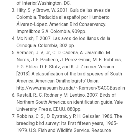
of Interior,Washington, DC.
Hilty, S. y Brown, W. 2001. Guía de las aves de
Colombia. Traducida al español por Humberto
Álvarez-López. American Bird Conservancy.
Imprelibros S.A. Colombia, 909pp.
Mc Nish, T. 2007. Las aves de los llanos de la
Orinoquia. Colombia, 302 pp.
Remsen, J. V., Jr., C. D. Cadena, A. Jaramillo, M.
Nores, J. F. Pacheco, J. Pérez-Emán, M. B. Robbins,
F. G. Stiles, D. F. Stotz, and K. J. Zimmer. Version
[2013]. A classification of the bird species of South
America. American Ornithologists' Union.
http://www.museum.lsu.edu/~Remsen/SACCBaseline.h
Restall, R., C. Rodner y M. Lentino. 2007. Birds of
Northern South America: an identification guide. Yale
University Press, EE.UU. 880pp.
Robbins, C. S., D. Bystrak, y P. H. Geissler. 1986. The
breeding bird survey: Its first fifteen years, 1965-
1979. U.S. Fish and Wildlife Service, Resource