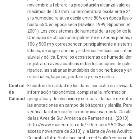
noviembre a febrero, la precipitación alcanza valores
máximos de 100 mm. La temperatura oscila entre 24 y 28
y la humedad relativa oscila entre 80% en época lluviosa 
hasta 65% en época seca (Rawlins 1999, Rippstein et al.
2001). Los ecosistemas de humedal de la región de la
Orinoquía se ubican principalmente en zonas planas, ent
100 y 500 m y corresponden principalmente a sistemas
lóticos, de origen andino y sistemas lénticos con influenci
aluvial y eólica. Entre los ecosistemas de humedal donde
registraron aves acuáticas están los bosques de galería y
riparios, las sabanas inundables de tipo herbácea y arbust
morichales, lagunas, pantanos y ríos y caños.
Control
El control de calidad de los datos consistió en revisar la
de
información taxonómica, completar la información
Calidad
geográfica y de ubicación y comparar la base de datos c
las anotaciones en campo de bitácoras y planilla. Para
verificar la información taxonómica usamos la Clasificac
de las Aves de Sur América de Remsen et al. (2013)
(http://www.museum.lsu.edu/~Remsen/SACCBaseline.h
acceso noviembre de 2013) y la Lista de Aves Acuáticas 
Colombia (http://ipt.sibcolombia.net/valle/resource.do?