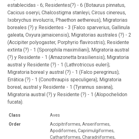
establecidas - 6; Residentes(?) - 6 (Botaurus pinnatus,
Cacicus oseryi, Chalcostigma stanleyi, Circus cinereus,
Ixobrychus involucris, Phaethon aethereus); Migratorias
boreales (?) y Residentes - 3 (Falco sparverius, Gallinula
galeata, Oxyura jamaicensis); Migratorias australes (?) - 2
(Accipiter polyogaster, Porphyrio flavirostris); Residente
extinta (?) - 1 (Sporophila maximiliani); Migratoria austral
(?) y Residente - 1 (Amazonetta brasiliensis); Migratoria
austral y Residente (?) - 1 (Lathrotriccus euleri);
Migratoria boreal y austral (?) - 1 (Falco peregrinus);
Errática (?) - 1 (Conothraupis speculigera); Migratoria
boreal, austral y Residente - 1 (Tyrannus savana);
Migratoria austral (?) y Residente (?) - 1 (Alopochelidon
fucata).
Class
Aves
Order
Accipitriformes, Anseriformes,
Apodiformes, Caprimulgiformes,
Cathartiformes, Charadriiformes,