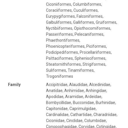
Ciconiiformes, Columbiformes,
Coraciiformes, Cuculiformes,
Eurypygiformes, Falconiformes,
Galbuliformes, Galliformes, Gruiformes,
Nyctibiiformes, Opisthocomiformes,
Passeriformes, Pelecaniformes,
Phaethontiformes,
Phoenicopteriformes, Piciformes,
Podicipediformes, Procellariiformes,
Psittaciformes, Sphenisciformes,
Steatornithiformes, Strigiformes,
Suliformes, Tinamiformes,
Trogoniformes
Family
Accipitridae, Alaudidae, Alcedinidae,
Anatidae, Anhimidae, Anhingidae,
Apodidae, Aramidae, Ardeidae,
Bombycillidae, Bucconidae, Burhinidae,
Capitonidae, Caprimulgidae,
Cardinalidae, Cathartidae, Charadriidae,
Ciconiidae, Cinclidae, Columbidae,
Conopophagidae, Corvidae, Cotingidae,