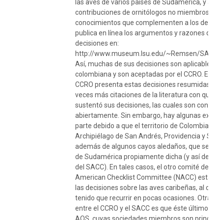
las aves de varios países de Sudamérica, y ace
contribuciones de ornitólogos no miembros co
conocimientos que complementen a los del co
publica en línea los argumentos y razones que 
decisiones en:
http://www.museum.lsu.edu/~Remsen/SACCB
Así, muchas de sus decisiones son aplicables a
colombiana y son aceptadas por el CCRO. En es
CCRO presenta estas decisiones resumidas, co
veces más citaciones de la literatura con que 
sustentó sus decisiones, las cuales son consul
abiertamente. Sin embargo, hay algunas exce
parte debido a que el territorio de Colombia inc
Archipiélago de San Andrés, Providencia y Sant
además de algunos cayos aledaños, que se sal
de Sudamérica propiamente dicha (y así de la j
del SACC). En tales casos, el otro comité del AO
American Checklist Committee (NACC) está e
las decisiones sobre las aves caribeñas, al cu
tenido que recurrir en pocas ocasiones. Otra di
entre el CCRO y el SACC es que éste último de
AOS, cuyas sociedades miembros son princip