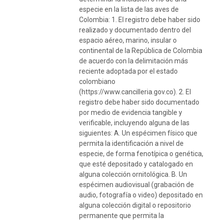
especie en la lista de las aves de
Colombia: 1. El registro debe haber sido
realizado y documentado dentro del
espacio aéreo, marino, insular o
continental de la República de Colombia
de acuerdo con la delimitación más
reciente adoptada por el estado
colombiano
(https://www.cancilleria.gov.co). 2. El
registro debe haber sido documentado
por medio de evidencia tangible y
verificable, incluyendo alguna de las
siguientes: A. Un espécimen físico que
permita la identificación a nivel de
especie, de forma fenotípica o genética,
que esté depositado y catalogado en
alguna colección ornitológica. B. Un
espécimen audiovisual (grabación de
audio, fotografía o video) depositado en
alguna colección digital o repositorio
permanente que permita la