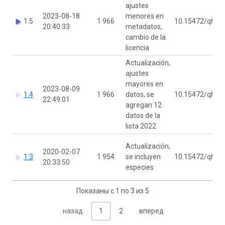
ajustes
2023-08-18
menores en
1.5
1 966
10.15472/qhsz
20:40:33
metadatos,
cambio de la
licencia
Actualización,
ajustes
mayores en
2023-08-09
1.4
1 966
datos, se
10.15472/qhsz
22:49:01
agregan 12
datos de la
lista 2022
Actualización,
2020-02-07
1.3
1 954
se incluyen
10.15472/qhsz
20:33:50
especies
Показаны с 1 по 3 из 5
назад
1
2
вперед