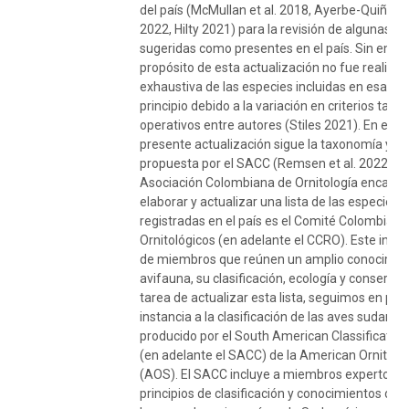
del país (McMullan et al. 2018, Ayerbe-Quiñon
2022, Hilty 2021) para la revisión de algunas e
sugeridas como presentes en el país. Sin emba
propósito de esta actualización no fue realizar
exhaustiva de las especies incluidas en esas gu
principio debido a la variación en criterios tax
operativos entre autores (Stiles 2021). En este 
presente actualización sigue la taxonomía y cla
propuesta por el SACC (Remsen et al. 2022). El
Asociación Colombiana de Ornitología encarg
elaborar y actualizar una lista de las especies 
registradas en el país es el Comité Colombiano
Ornitológicos (en adelante el CCRO). Este inclu
de miembros que reúnen un amplio conocimien
avifauna, su clasificación, ecología y conservaci
tarea de actualizar esta lista, seguimos en pri
instancia a la clasificación de las aves sudame
producido por el South American Classificati
(en adelante el SACC) de la American Ornitholo
(AOS). El SACC incluye a miembros expertos en
principios de clasificación y conocimientos dir