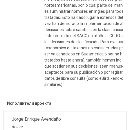
norteamericanas, por lo cual parte del manda
es suministrar nombres en inglés para todas l
tratadas. Esto ha dado lugar a extensos debate
vez han demorado la implementación de algun
decisiones sobre cambios en la clasificación. E
este requisito del SACC no atañe al CCRO, que
las decisiones de clasificación. Para evaluacio
taxonómico de taxones no considerados por el
ser ya conocidos en Sudamérica o por no haber
tratados hasta ahora), también hemos indicad
que sostienen sus decisiones, sean manuscrito
aceptados para su publicación o por registros 
datos de libre consulta (como eBird, xeno-cant
similares).
Исполнители проекта:
Jorge Enrique Avendaño
Author