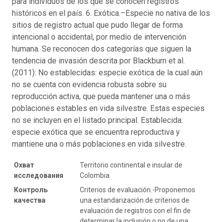
para individuos de los que se conocen registros
históricos en el país. 6. Exótica.–Especie no nativa de los
sitios de registro actual que pudo llegar de forma
intencional o accidental, por medio de intervención
humana. Se reconocen dos categorías que siguen la
tendencia de invasión descrita por Blackburn et al.
(2011): No establecidas: especie exótica de la cual aún
no se cuenta con evidencia robusta sobre su
reproducción activa, que pueda mantener una o más
poblaciones estables en vida silvestre. Estas especies
no se incluyen en el listado principal. Establecida:
especie exótica que se encuentra reproductiva y
mantiene una o más poblaciones en vida silvestre.
Охват
Territorio continental e insular de
исследования
Colombia
Контроль
Criterios de evaluación.-Proponemos
качества
una estandarización de criterios de
evaluación de registros con el fin de
determinar la inclusión o no de una