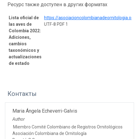
Ресурс также доступен в других форматах
Lista oficial de
https://asociacioncolombianadeornitologia.org/
las aves de
UTF-8 PDF 1
Colombia 2022:
Adiciones,
cambios
taxonómicos y
actualizaciones
de estado
Контакты
Maria Ángela Echeverri-Galvis
Author
Miembro Comité Colombiano de Registros Ornitológicos
Asociación Colombiana de Ornitología