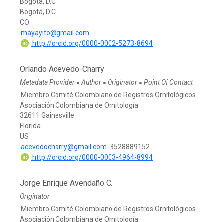
Bogotá, D.C.
Bogotá, D.C.
CO
mayayito@gmail.com
http://orcid.org/0000-0002-5273-8694
Orlando Acevedo-Charry
Metadata Provider
Author
Originator
Point Of Contact
●
●
●
Miembro Comité Colombiano de Registros Ornitológicos
Asociación Colombiana de Ornitología
32611 Gainesville
Florida
US
acevedocharry@gmail.com
3528889152
http://orcid.org/0000-0003-4964-8994
Jorge Enrique Avendaño C.
Originator
Miembro Comité Colombiano de Registros Ornitológicos
Asociación Colombiana de Ornitología