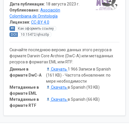
Дата публикации:
18 августа 2023 г.
Опубликовано:
Asociación
Colombiana de Ornitología
Лицензия:
CC-BY 4.0
Как оформить ссылку
DOI
10.15472/qhsz0p
Скачайте последнюю версию данных этого ресурса в
формате Darwin Core Archive (DwC-A) или метаданных
ресурса в форматах EML или RTF:
Данные в
Скачать
1 966 Записи в Spanish
формате DwC-A
(161 KB) - Частота обновления: по
мере необходимости
Метаданные в
Скачать
в Spanish (93 KB)
формате EML
Метаданные в
Скачать
в Spanish (66 KB)
формате RTF