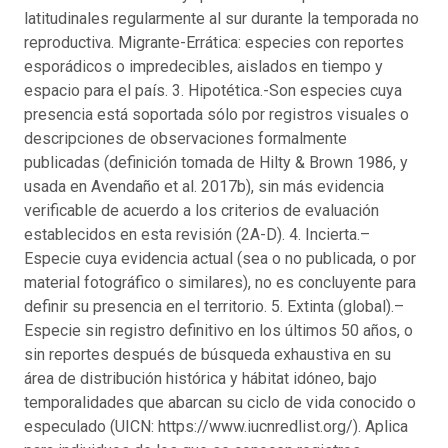
latitudinales regularmente al sur durante la temporada no
reproductiva. Migrante-Errática: especies con reportes
esporádicos o impredecibles, aislados en tiempo y
espacio para el país. 3. Hipotética.-Son especies cuya
presencia está soportada sólo por registros visuales o
descripciones de observaciones formalmente
publicadas (definición tomada de Hilty & Brown 1986, y
usada en Avendaño et al. 2017b), sin más evidencia
verificable de acuerdo a los criterios de evaluación
establecidos en esta revisión (2A-D). 4. Incierta.–
Especie cuya evidencia actual (sea o no publicada, o por
material fotográfico o similares), no es concluyente para
definir su presencia en el territorio. 5. Extinta (global).–
Especie sin registro definitivo en los últimos 50 años, o
sin reportes después de búsqueda exhaustiva en su
área de distribución histórica y hábitat idóneo, bajo
temporalidades que abarcan su ciclo de vida conocido o
especulado (UICN: https://www.iucnredlist.org/). Aplica