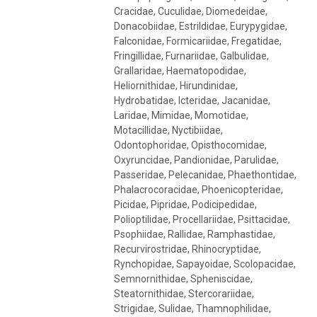
Cracidae, Cuculidae, Diomedeidae,
Donacobiidae, Estrildidae, Eurypygidae,
Falconidae, Formicariidae, Fregatidae,
Fringillidae, Furnariidae, Galbulidae,
Grallaridae, Haematopodidae,
Heliornithidae, Hirundinidae,
Hydrobatidae, Icteridae, Jacanidae,
Laridae, Mimidae, Momotidae,
Motacillidae, Nyctibiidae,
Odontophoridae, Opisthocomidae,
Oxyruncidae, Pandionidae, Parulidae,
Passeridae, Pelecanidae, Phaethontidae,
Phalacrocoracidae, Phoenicopteridae,
Picidae, Pipridae, Podicipedidae,
Polioptilidae, Procellariidae, Psittacidae,
Psophiidae, Rallidae, Ramphastidae,
Recurvirostridae, Rhinocryptidae,
Rynchopidae, Sapayoidae, Scolopacidae,
Semnornithidae, Spheniscidae,
Steatornithidae, Stercorariidae,
Strigidae, Sulidae, Thamnophilidae,