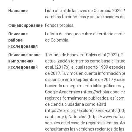
Название
Lista oficial de las aves de Colombia 2022: Adic
cambios taxonómicos y actualizaciones de es
Финансирование
Fondos propios.
Описание
La lista de chequeo cubre el territorio continent
района
de Colombia.
исследования
Описание плана
Tomado de Echeverri-Galvis et al (2022): Para 
выполнения
actualización tomamos como base el listado 
исследований
et al. (2017b), el cual reportó 1909 especies h
de 2017. Tuvimos en cuenta información publi
disponible entre septiembre de 2017 y diciem
haciendo un seguimiento bibliográfico mayor
Google Académico (https://scholar.google.com
registros formalmente publicados; así como en
de ciencia ciudadana como eBird
(https://ebird.org/explore), xeno-canto (https
canto.org/), iNaturalist (https://www.inaturalist
sociales en el caso de registros inéditos. Asim
consultamos las versiones recientes de las guí