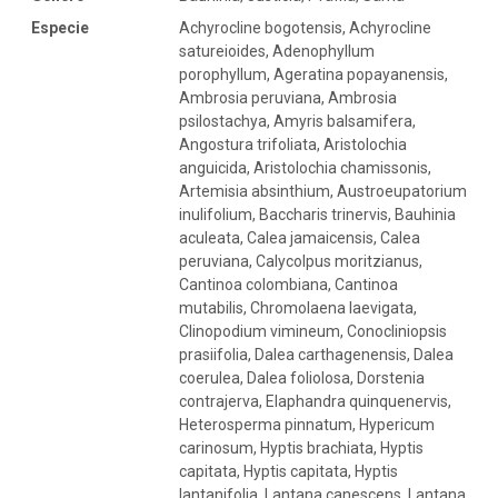
Especie
Achyrocline bogotensis, Achyrocline
satureioides, Adenophyllum
porophyllum, Ageratina popayanensis,
Ambrosia peruviana, Ambrosia
psilostachya, Amyris balsamifera,
Angostura trifoliata, Aristolochia
anguicida, Aristolochia chamissonis,
Artemisia absinthium, Austroeupatorium
inulifolium, Baccharis trinervis, Bauhinia
aculeata, Calea jamaicensis, Calea
peruviana, Calycolpus moritzianus,
Cantinoa colombiana, Cantinoa
mutabilis, Chromolaena laevigata,
Clinopodium vimineum, Conocliniopsis
prasiifolia, Dalea carthagenensis, Dalea
coerulea, Dalea foliolosa, Dorstenia
contrajerva, Elaphandra quinquenervis,
Heterosperma pinnatum, Hypericum
carinosum, Hyptis brachiata, Hyptis
capitata, Hyptis capitata, Hyptis
lantanifolia, Lantana canescens, Lantana