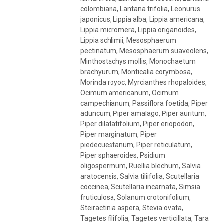
colombiana, Lantana trifolia, Leonurus
japonicus, Lippia alba, Lippia americana,
Lippia micromera, Lippia origanoides,
Lippia schlimii, Mesosphaerum
pectinatum, Mesosphaerum suaveolens,
Minthostachys mollis, Monochaetum
brachyurum, Monticalia corymbosa,
Morinda royoc, Myrcianthes rhopaloides,
Ocimum americanum, Ocimum
campechianum, Passiflora foetida, Piper
aduncum, Piper amalago, Piper auritum,
Piper dilatatifolium, Piper eriopodon,
Piper marginatum, Piper
piedecuestanum, Piper reticulatum,
Piper sphaeroides, Psidium
oligospermum, Ruellia blechum, Salvia
aratocensis, Salvia tiliifolia, Scutellaria
coccinea, Scutellaria incarnata, Simsia
fruticulosa, Solanum crotonifolium,
Steiractinia aspera, Stevia ovata,
Tagetes filifolia, Tagetes verticillata, Tara