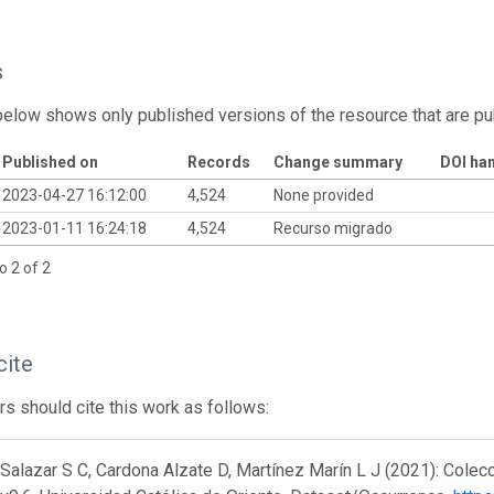
s
below shows only published versions of the resource that are pu
Published on
Records
Change summary
DOI ha
2023-04-27 16:12:00
4,524
None provided
2023-01-11 16:24:18
4,524
Recurso migrado
o 2 of 2
cite
s should cite this work as follows:
alazar S C, Cardona Alzate D, Martínez Marín L J (2021): Colecc