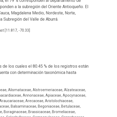
ia, el 79 % corresponden al departamento de
ponden a la subregión del Oriente Antioqueño. El
Cauca, Magdalena Medio, Nordeste, Norte,
a Subregión del Valle de Aburrá.
st [11.817, -70.33]
de los cuales el 80.45 % de los registros están
cuenta con determinación taxonómica hasta
taceae, Cunoniaceae, Cupressaceae, Cyatheaceae, Cycadaceae, Cyclanthaceae, Cyperaceae, Davalliaceae, Dennstaedtiaceae, Dichapetalaceae, Dilleniaceae, Dioscoreaceae, Dipentodontaceae, Dryopteridaceae, Ebenaceae, Elaeocarpaceae, Equisetaceae, Ericaceae, Erythroxylaceae, Escalloniaceae, Euphorbiaceae, Fabaceae, Fagaceae, Familia, Gentianaceae, Geraniaceae, Gesneriaceae, Gleicheniaceae, Goupiaceae, Haemodoraceae, Haloragaceae, Heliconiaceae, Hydrangeaceae, Hydrocharitaceae, Hymenophyllaceae, Hypericaceae, Icacinaceae, Iridaceae, Juglandaceae, Juncaceae, Lacistemataceae, Lamiaceae, Lauraceae, Lecythidaceae, Loganiaceae, Lomariopsidaceae, Loranthaceae, Lycopodiaceae, Lygodiaceae, Lythraceae, Lythraceae, Magnoliaceae, Malpighiaceae, Malvaceae, Marantaceae, Marattiaceae, Marcgraviaceae, Mayacaceae, Melastomataceae, Meliaceae, Menispermaceae, Monimiaceae, Moraceae, Myricaceae, Myristicaceae, Myrtaceae, Nyctaginaceae, Nymphaeaceae, Ochnaceae, Olacaceae, Oleaceae, Onagraceae, Orchidaceae, Orobanchaceae, Osmundaceae, Oxalidaceae, Papaveraceae, Passifloraceae, Pentaphylacaceae, Phyllanthaceae,