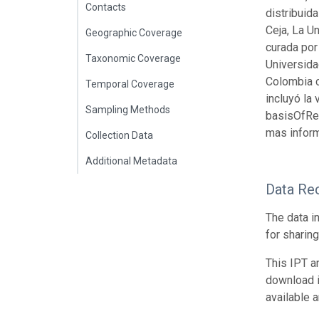
Contacts
distribuida
Ceja, La U
Geographic Coverage
curada por
Taxonomic Coverage
Universida
Colombia c
Temporal Coverage
incluyó la
Sampling Methods
basisOfRec
mas inform
Collection Data
Additional Metadata
Data Re
The data i
for sharin
This IPT a
download 
available 