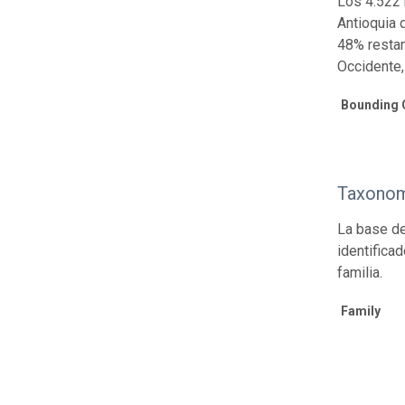
Los 4.522 
Antioquia 
48% restan
Occidente,
Bounding 
Taxonom
La base de
identifica
familia.
Family