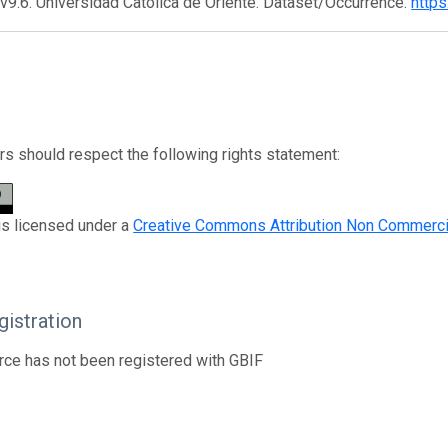
 v9.6. Universidad Católica de Oriente. Dataset/Occurrence.
https
s should respect the following rights statement:
is licensed under a
Creative Commons Attribution Non Commerci
istration
rce has not been registered with GBIF