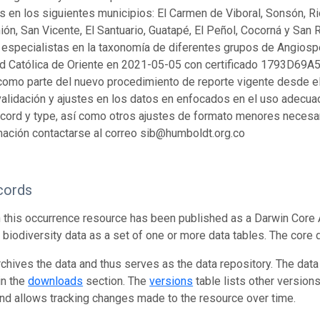
s en los siguientes municipios: El Carmen de Viboral, Sonsón, Rion
nión, San Vicente, El Santuario, Guatapé, El Peñol, Cocorná y Sa
 especialistas en la taxonomía de diferentes grupos de Angios
d Católica de Oriente en 2021-05-05 con certificado 1793D69A5
omo parte del nuevo procedimiento de reporte vigente desde el 
 validación y ajustes en los datos en enfocados en el uso adecu
ord y type, así como otros ajustes de formato menores necesari
ación contactarse al correo sib@humboldt.org.co
cords
n this occurrence resource has been published as a Darwin Core 
g biodiversity data as a set of one or more data tables. The core 
rchives the data and thus serves as the data repository. The data
in the
downloads
section. The
versions
table lists other version
and allows tracking changes made to the resource over time.