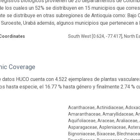
registros biológicos provienen de 20 departamentos de Colomb
de los cuales un 52% se distribuyen en 15 municipios que corres
te se distribuye en otras subregiones de Antioquia como: Bajo 
 Suroeste, Urabá además, algunos municipios que pertenecen a l
Coordinates
South West [0.624, -77.417], North Ea
ic Coverage
 datos HUCO cuenta con 4.522 ejemplares de plantas vasculares 
dos hasta especie, el 16.77 % hasta género y finalmente 2.74 % 
Acanthaceae, Actinidiaceae, Adoxaceae, Alismataceae, Alstroemeriaceae, Alzateaceae, Amaranthaceae, Amaryllidaceae, Anacardiaceae, Annonaceae, Apiaceae, Apocynaceae, Aquifoliaceae, Araceae, Araliaceae, Araucariaceae, Arecaceae, Aristolochiaceae, Asparagaceae, Aspleniaceae, Asteraceae, Balsaminaceae, Begoniaceae, Betulaceae, Bignoniaceae, Bixaceae, Blechnaceae, Boraginaceae, Brassicaceae, Bromeliaceae, Brunelliaceae, Burseraceae, Cactaceae, Calophyllaceae, Campanulaceae, Cannabaceae, Cannaceae, Capparaceae, Caprifoliaceae, Cardiopteridaceae, Caricaceae, Caryocaraceae, Caryophyllaceae, Celastraceae, Chloranthaceae, Chrysobalanaceae, Cleomaceae, Clethraceae, Clusiaceae, Combretaceae, Commelinaceae, Connaraceae, Convolvulaceae, Coriariaceae, Costaceae, Cucurbi