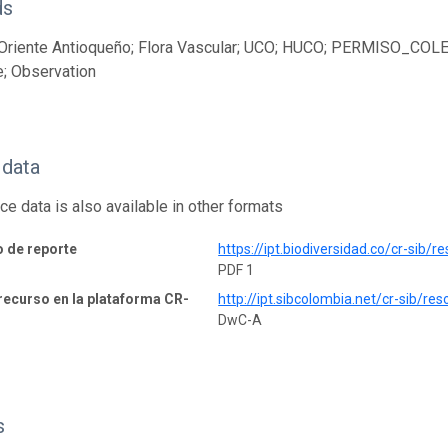
ds
 Oriente Antioqueño; Flora Vascular; UCO; HUCO; PERMISO_COLE
; Observation
 data
ce data is also available in other formats
o de reporte
https://ipt.biodiversidad.co/cr-si
PDF 1
recurso en la plataforma CR-
http://ipt.sibcolombia.net/cr-sib/
DwC-A
s