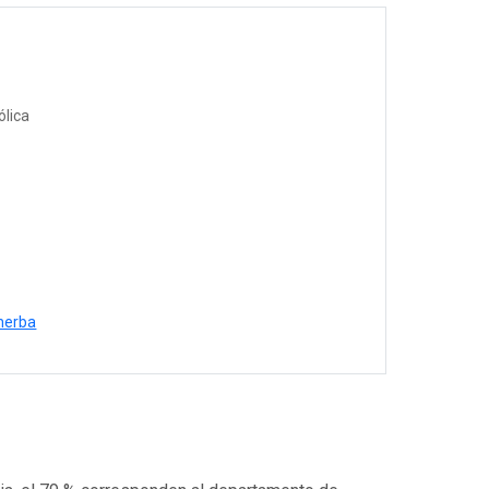
ólica
herba