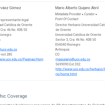
arváez Gómez
Mario Alberto Quijano Abril
r
Metadata Provider
Curator
●
●
Point Of Contact
 representante legal
ad Católica de Oriente
Director Herbario Universidad Cat
 Cra. 46 No. 40B 50
de Oriente
ionegro
Universidad Católica de Oriente
a
Sector 3, Cra. 46 No. 40B 50
054040 Rionegro
@uco.edu.co
Antioquia
 ext 285
CO
/www.uco.edu.co/Paginas/Hom
maquijano@uco.edu.co
5699090 Ext.332
http://www.uco.edu.co/herbario/
rio/home.html
hic Coverage