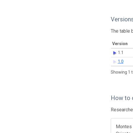
Version
The table 
Version
1.1
1.0
Showing 1 t
How to 
Researcher
Montes S