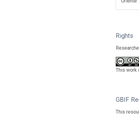
Oriente.
Rights
Researcher
This work 
GBIF Reg
This resou