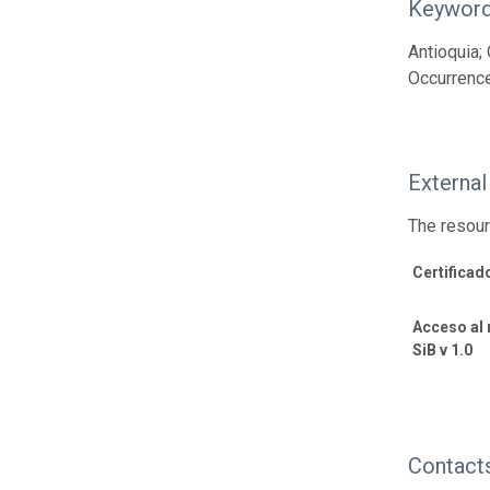
Keywor
Antioquia;
Occurrence
External
The resour
Certificad
Acceso al 
SiB v 1.0
Contact