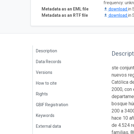
frequency: unk
Metadata as an EML file
download
in 
Metadata as an RTF file
download
in 
Description
Descript
Data Records
ste conjun
Versions
nuevos reg
Católica d
How to cite
2000, con 
Rights
departamen
bosque hú
GBIF Registration
200 a 3400
Keywords
hace 10 añ
de 4.524 r
External data
familias, 