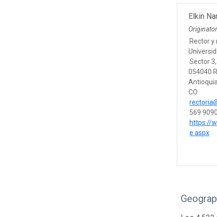
Elkin N
Originato
Rector y
Universid
Sector 3,
054040 R
Antioqui
CO
rectoria
569 9090
https:/
e.aspx
Geograp