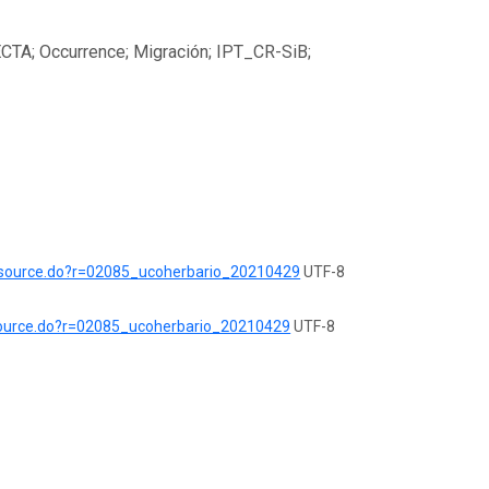
CTA; Occurrence; Migración; IPT_CR-SiB;
b/resource.do?r=02085_ucoherbario_20210429
UTF-8
resource.do?r=02085_ucoherbario_20210429
UTF-8