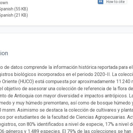
How to cite
nown
Spanish (55 KB)
Spanish (21 KB)
ion
to de datos comprende la información histórica reportada para el
istros biológicos incorporados en el periodo 2020-II. La colecc
e Oriente (HUCO) está compuesta por aproximadamente 11.240 m
el objetivo de asesorar una colección de referencia de la flora d
to de Antioquia con mayor diversidad e impactos antrópicos. L
medo y muy húmedo premontano, así como de bosque húmedo y m
 msnm. Asimismo se destaca la colección de cultivares y plant
os por estudiantes de la facultad de Ciencias Agropecuarias. Ac
egistros, con 80% identificados a nivel de especie, 17% a nivel d
806 géneros y 1.489 especies. El 79% de las colecciones se han 