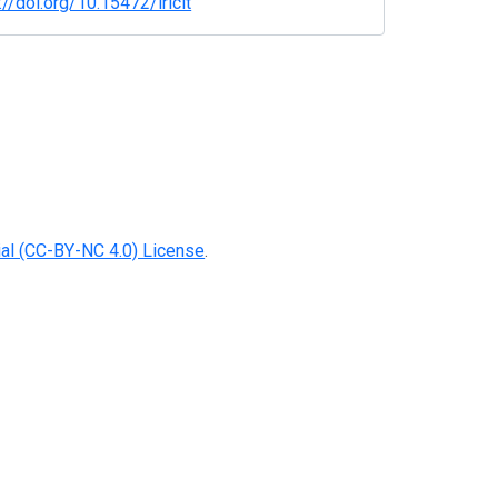
://doi.org/10.15472/iricit
al (CC-BY-NC 4.0) License
.