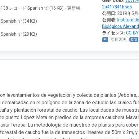
GBIF UUID:
707f74
2a417841b5e5
ド
138 レコード Spanish で (16 KB) - 更新頻
公開日:
2019年5月
公開者:
Instituto d
ド
Spanish で (34 KB)
Biológicos Alexan
ライセンス:
CC-BY
ド
Spanish で (29 KB)
引用方法
DOI
ron levantamientos de vegetación y colecta de plantas (Árboles, 
 demarcadas en el polígono de la zona de estudio las cuales fue
 caña y plantación forestal de caucho. Las localidades de muest
de puerto López Meta en predios de la empresa cauchera Mavalle 
anta Teresa. La metodología de muestreo de plantas para cober
 forestal de caucho fue la de transectos lineares de 50m x 2m, 