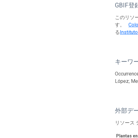
GBIF登
このリソース
す。
Colo
る
Institut
キーワ
Occurrence
López; Met
外部デ
リソース
Plantas e