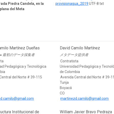
rada Piedra Candela, en la
provisionagua_2019
UTF-8 txt
 plana del Meta
amilo Martínez Dueñas
David Camilo Martínez
者
最初のデータ採集者
メタデータ提供者
●
sta
Contratista
dad Pedagógica y Tecnológica
Universidad Pedagógica y Tecnol
bia
de Colombia
Central del Norte # 39-115
Avenida Central del Norte # 39-1
Tunja
Boyacá
CO
zd.camilo@gmail.com
martinezd.camilo@gmail.com
ructura Institucional de
William Javier Bravo Pedraza