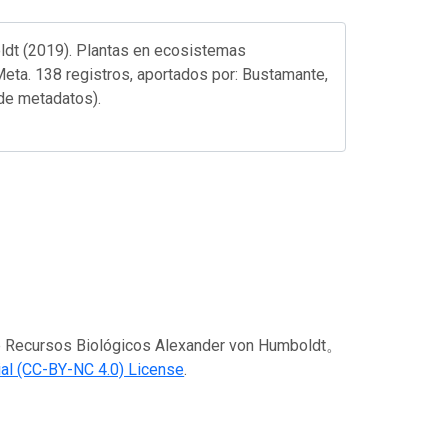
ldt (2019). Plantas en ecosistemas
 Meta. 138 registros, aportados por: Bustamante,
 de metadatos).
sos Biológicos Alexander von Humboldt。
al (CC-BY-NC 4.0) License
.