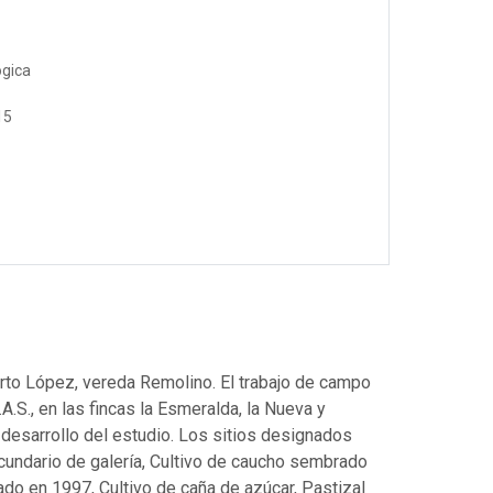
ógica
15
erto López, vereda Remolino. El trabajo de campo
.S., en las fincas la Esmeralda, la Nueva y
desarrollo del estudio. Los sitios designados
cundario de galería, Cultivo de caucho sembrado
do en 1997, Cultivo de caña de azúcar, Pastizal