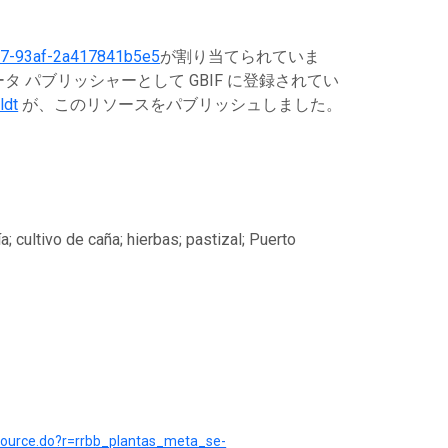
7-93af-2a417841b5e5
が割り当てられていま
 パブリッシャーとして GBIF に登録されてい
ldt
が、このリソースをパブリッシュしました。
 cultivo de caña; hierbas; pastizal; Puerto
esource.do?r=rrbb_plantas_meta_se-