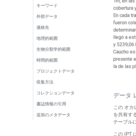
1m, en las
キーワード
cobertura 
En cada tr
外部データ
fueron col
連絡先
determinar
llegó a es
地理的範囲
y 5239,06 
生物分類学的範囲
Caucho es 
presente e
時間的範囲
la de las 
プロジェクトデータ
収集方法
コレクションデータ
データ 
書誌情報の引用
この オカ
を共有する
追加のメタデータ
テーブルに
この IP