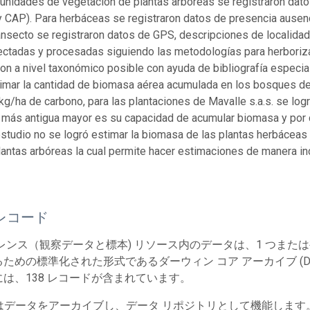
 unidades de vegetación de plantas arbóreas se registraron datos
y CAP). Para herbáceas se registraron datos de presencia ausenci
ansecto se registraron datos de GPS, descripciones de localidad y
ectadas y procesadas siguiendo las metodologías para herboriza
on a nivel taxonómico posible con ayuda de bibliografía especia
timar la cantidad de biomasa aérea acumulada en los bosques de
kg/ha de carbono, para las plantaciones de Mavalle s.a.s. se log
más antigua mayor es su capacidad de acumular biomasa y por c
studio no se logró estimar la biomasa de las plantas herbácea
plantas arbóreas la cual permite hacer estimaciones de manera ind
レコード
レンス（観察データと標本) リソース内のデータは、1 つまた
ための標準化された形式であるダーウィン コア アーカイブ (Dw
は、138 レコードが含まれています。
T はデータをアーカイブし、データ リポジトリとして機能しま