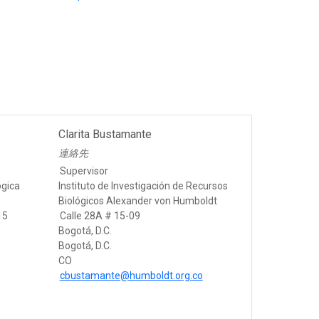
Clarita Bustamante
連絡先
Supervisor
ógica
Instituto de Investigación de Recursos
Biológicos Alexander von Humboldt
15
Calle 28A # 15-09
Bogotá, D.C.
Bogotá, D.C.
CO
cbustamante@humboldt.org.co