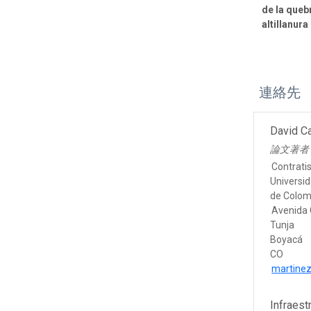
de la queb
altillanura
連絡先
David C
論文著
Contrati
Universi
de Colom
Avenida 
Tunja
Boyacá
CO
martine
Infraest