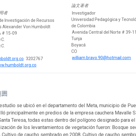
論文著者
用者
Investigador
Universidad Pedagógica y Tecnol
 de Investigación de Recursos
de Colombia
os Alexander Von Humboldt
Avenida Central del Norte # 39-1
A # 15-09
Tunja
.C.
Boyacá
.C.
CO
william.bravo.90@hotmail.com
boldt.org.co
3202767
ww.humboldt.org.co
範囲
 estudio se ubicó en el departamento del Meta, municipio de Pu
lló principalmente en predios de la empresa cauchera Mavalle S.A
anta Teresa, todas estas dentro del polígono designado para el 
alización de los levantamientos de vegetación fueron: Bosque se
, Cultivo de caucho sembrado en 2008, Cultivo de caucho sembra