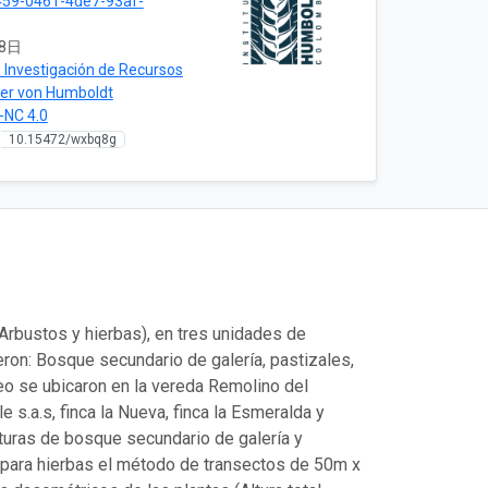
59-0461-4de7-93af-
8日
e Investigación de Recursos
der von Humboldt
-NC 4.0
10.15472/wxbq8g
Arbustos y hierbas), en tres unidades de
ron: Bosque secundario de galería, pastizales,
reo se ubicaron en la vereda Remolino del
s.a.s, finca la Nueva, finca la Esmeralda y
turas de bosque secundario de galería y
y para hierbas el método de transectos de 50m x