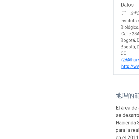
Datos
データ利
Instituto
Biológic
Calle 28
Bogotá, D
Bogotá, D
CO
i2d@hum
http://w
地理的
El área de
se desarro
Hacienda S
para la re
en el 2011