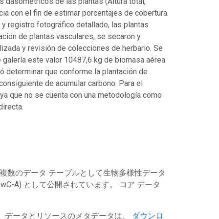
 dasométricos de las plantas (Altura total,
a con el fin de estimar porcentajes de cobertura.
 registro fotográfico detallado, las plantas
ción de plantas vasculares, se secaron y
lizada y revisión de colecciones de herbario. Se
 galería este valor 10487,6 kg de biomasa aérea
ró determinar que conforme la plantación de
onsiguiente de acumular carbono. Para el
s ya que no se cuenta con una metodología como
irecta.
は複数のデータ テーブルとして生物多様性データ
C-A) として公開されています。 コア データ
す。データとリソースのメタデータは、
ダウンロ