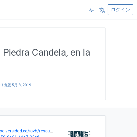
ログイン
Piedra Candela, en la
り出版
5月 8, 2019
.co/iavh/resource?r=rrbb_plantas_meta_se-provisionagua_2019