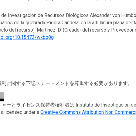
to de Investigación de Recursos Biológicos Alexander von Humbo
arios de la quebrada Piedra Candela, en la altillanura plana del
acto del recurso), Martinez, D. (Creador del recurso y Proveedor
/doi.org/10.15472/wxbq8g
権利に関する下記ステートメントを尊重する必要があります。:
ライセンス保持者権利者は Instituto de Investigación de Recur
is licensed under a
Creative Commons Attribution Non Commerci