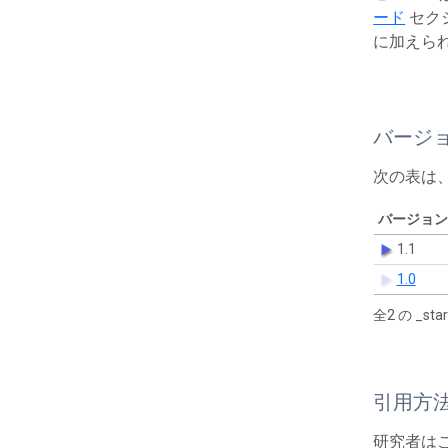
ード
セク
に加えら
バージ
次の表は
バージョン
1.1
1.0
全2 の _s
引用方
研究者は