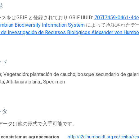
録
をはGBIF と登録されており GBIF UUID:
707f7459-0461-4de
mbian Biodiversity Information System
によって承認されたデータ
o de Investigación de Recursos Biológicos Alexander von Humbo
ード
; Vegetación; plantación de caucho; bosque secundario de galería;
a; Altillanura plana.; Specimen
ータ
 データは他の形式で入手可能です。
n ecosistemas agropecuarios
http://i2d.humboldt.org.co/ceiba/r