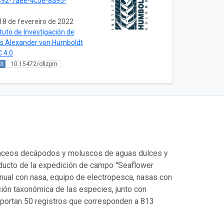
492-7aee-4c5e-8a95-
18 de fevereiro de 2022
ituto de Investigación de
os Alexander von Humboldt
 4.0
OI
10.15472/ofizpm
stáceos decápodos y moluscos de aguas dulces y
oducto de la expedición de campo ''Seaflower
anual con nasa, equipo de electropesca, nasas con
cación taxonómica de las especies, junto con
reportan 50 registros que corresponden a 813