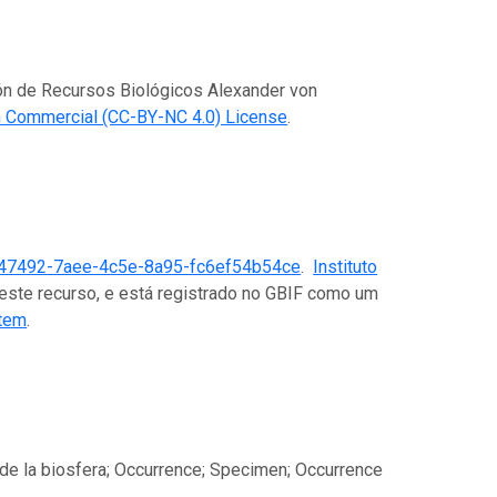
ción de Recursos Biológicos Alexander von
n Commercial (CC-BY-NC 4.0) License
.
47492-7aee-4c5e-8a95-fc6ef54b54ce
.
Instituto
este recurso, e está registrado no GBIF como um
stem
.
de la biosfera; Occurrence; Specimen; Occurrence