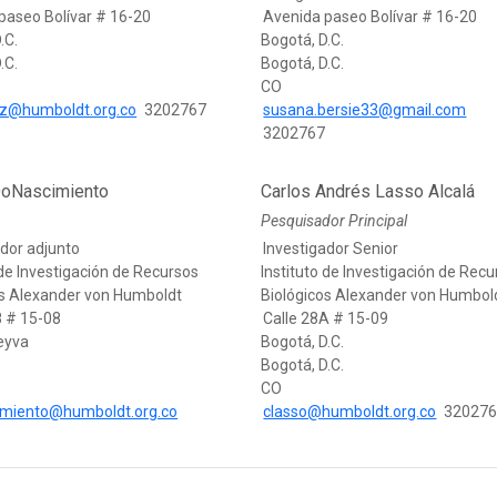
paseo Bolívar # 16-20
Avenida paseo Bolívar # 16-20
.C.
Bogotá, D.C.
.C.
Bogotá, D.C.
CO
ez@humboldt.org.co
3202767
susana.bersie33@gmail.com
3202767
DoNascimiento
Carlos Andrés Lasso Alcalá
Pesquisador Principal
ador adjunto
Investigador Senior
 de Investigación de Recursos
Instituto de Investigación de Rec
os Alexander von Humboldt
Biológicos Alexander von Humbol
8 # 15-08
Calle 28A # 15-09
Leyva
Bogotá, D.C.
Bogotá, D.C.
CO
imiento@humboldt.org.co
classo@humboldt.org.co
32027