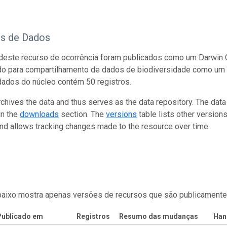
os de Dados
este recurso de ocorrência foram publicados como um Darwin C
do para compartilhamento de dados de biodiversidade como um 
dados do núcleo contém 50 registros.
rchives the data and thus serves as the data repository. The data
in the
downloads
section. The
versions
table lists other version
and allows tracking changes made to the resource over time.
baixo mostra apenas versões de recursos que são publicamente
Publicado em
Registros
Resumo das mudanças
Han