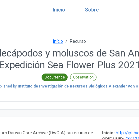
Início
Sobre
Início
Recurso
decápodos y moluscos de San And
Expedición Sea Flower Plus 202
Occurrence
Observation
blished by
Instituto de Investigación de Recursos Biológicos Alexander von 
o um Darwin Core Archive (DwC-A) ou recurso de
Início:
http://ipt.biodiversida