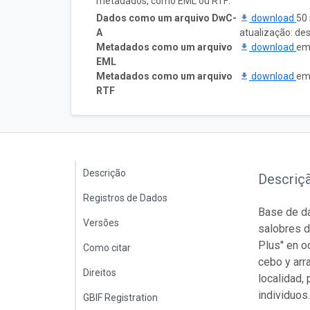
metadados, como EML ou RTF:
Dados como um arquivo DwC-
download
50 
A
atualização: de
Metadados como um arquivo
download
em
EML
Metadados como um arquivo
download
em
RTF
Descrição
Descriç
Registros de Dados
Base de da
Versões
salobres d
Plus'' en 
Como citar
cebo y arra
Direitos
localidad,
individuos
GBIF Registration