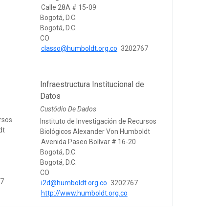
Calle 28A # 15-09
Bogotá, D.C.
Bogotá, D.C.
CO
classo@humboldt.org.co
3202767
Infraestructura Institucional de
Datos
Custódio De Dados
ursos
Instituto de Investigación de Recursos
dt
Biológicos Alexander Von Humboldt
Avenida Paseo Bolívar # 16-20
Bogotá, D.C.
Bogotá, D.C.
CO
67
i2d@humboldt.org.co
3202767
http://www.humboldt.org.co