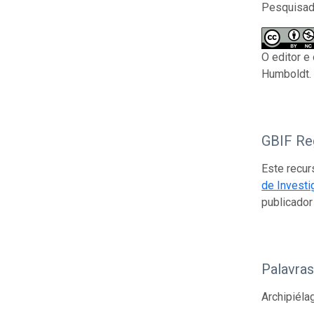
Pesquisado
O editor e
Humboldt. 
GBIF Reg
Este recur
de Investi
publicado
Palavra
Archipiéla