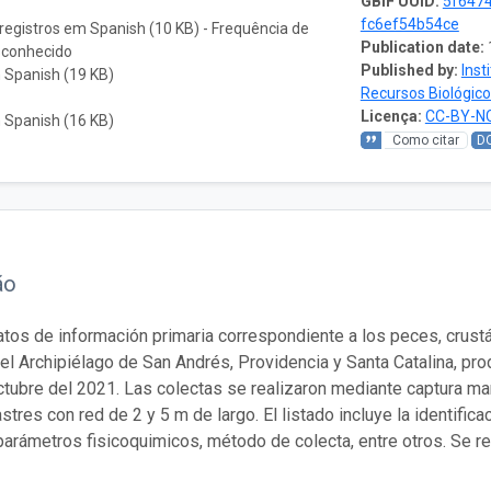
GBIF UUID:
5f647
fc6ef54b54ce
registros em Spanish (10 KB) - Frequência de
Publication date:
sconhecido
Published by:
Inst
 Spanish (19 KB)
Recursos Biológic
Licença:
CC-BY-NC
 Spanish (16 KB)
Como citar
D
ão
tos de información primaria correspondiente a los peces, cru
el Archipiélago de San Andrés, Providencia y Santa Catalina, pr
octubre del 2021. Las colectas se realizaron mediante captura m
stres con red de 2 y 5 m de largo. El listado incluye la identifi
 parámetros fisicoquimicos, método de colecta, entre otros. Se 
.