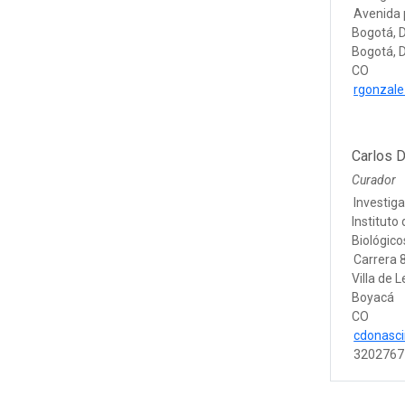
Avenida 
Bogotá, D
Bogotá, D
CO
rgonzal
Carlos 
Curador
Investig
Instituto
Biológic
Carrera 
Villa de 
Boyacá
CO
cdonasc
3202767