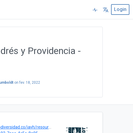
Login
rés y Providencia -
1
Humboldt
on
fev. 18, 2022
d.co/iavh/resource.do?r=rrbb_hidrobio_sanandres_2021