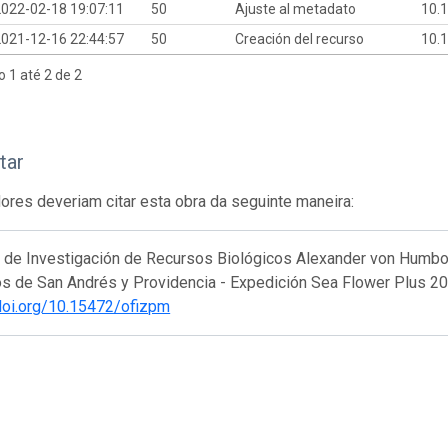
022-02-18 19:07:11
50
Ajuste al metadato
10.
021-12-16 22:44:57
50
Creación del recurso
10.
o 1 até 2 de 2
tar
res deveriam citar esta obra da seguinte maneira:
to de Investigación de Recursos Biológicos Alexander von Humb
s de San Andrés y Providencia - Expedición Sea Flower Plus 202
/doi.org/10.15472/ofizpm