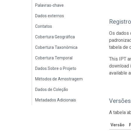
Palavras-chave
Dados externos
Registr
Contatos
Os dados d
Cobertura Geográfica
padroniza
tabela de 
Cobertura Taxonômica
Cobertura Temporal
This IPT a
download 
Dados Sobre o Projeto
available 
Métodos de Amostragem
Dados de Coleção
Versões
Metadados Adicionais
A tabela a
Versão