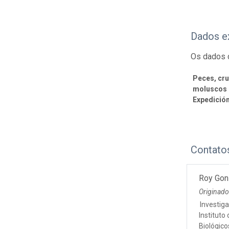
Dados e
Os dados 
Peces, cr
moluscos d
Expedición
Contato
Roy Gon
Originado
Investiga
Instituto
Biológic