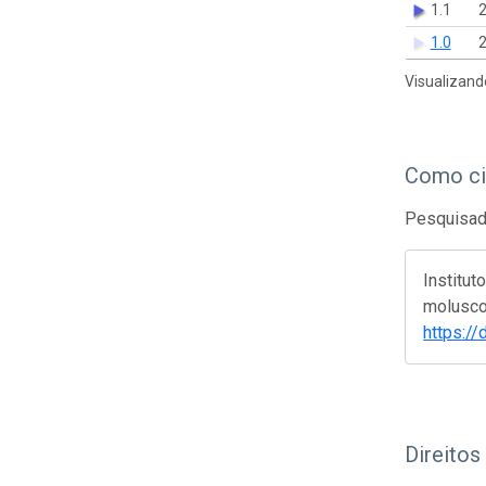
1.1
2
1.0
2
Visualizand
Como ci
Pesquisado
Institu
molusco
https:/
Direitos