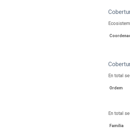
Cobertu
Ecosistema
Coordenad
Cobertu
En total s
Ordem
En total s
Família