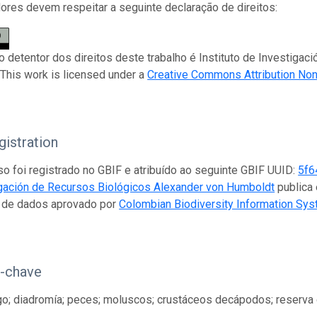
res devem respeitar a seguinte declaração de direitos:
 o detentor dos direitos deste trabalho é Instituto de Investiga
This work is licensed under a
Creative Commons Attribution No
istration
so foi registrado no GBIF e atribuído ao seguinte GBIF UUID:
5f6
gación de Recursos Biológicos Alexander von Humboldt
publica 
r de dados aprovado por
Colombian Biodiversity Information Sy
s-chave
go; diadromía; peces; moluscos; crustáceos decápodos; reserva 