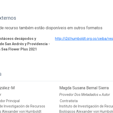
xternos
de recurso também estão disponíveis em outros formatos
ustáceos decápodos y
http://i2d.humboldt.org.co/ceiba/r
e San Andrés y Providencia -
 Sea Flower Plus 2021
s
zález-M
Magda Susana Bernal Sierra
r
Provedor Dos Metadados
Autor
●
dor Principal
Contratista
 de Investigación de Recursos
Instituto de Investigación de Rec
os Alexander von Humboldt
Biológicos Alexander von Humbol