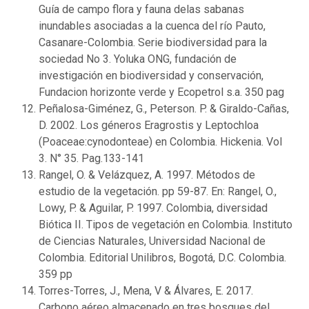
Guía de campo flora y fauna delas sabanas
inundables asociadas a la cuenca del río Pauto,
Casanare-Colombia. Serie biodiversidad para la
sociedad No 3. Yoluka ONG, fundación de
investigación en biodiversidad y conservación,
Fundacion horizonte verde y Ecopetrol s.a. 350 pag
Peñalosa-Giménez, G., Peterson. P. & Giraldo-Cañas,
D. 2002. Los géneros Eragrostis y Leptochloa
(Poaceae:cynodonteae) en Colombia. Hickenia. Vol
3. N° 35. Pag.133-141
Rangel, O. & Velázquez, A. 1997. Métodos de
estudio de la vegetación. pp 59-87. En: Rangel, O.,
Lowy, P. & Aguilar, P. 1997. Colombia, diversidad
Biótica II. Tipos de vegetación en Colombia. Instituto
de Ciencias Naturales, Universidad Nacional de
Colombia. Editorial Unilibros, Bogotá, D.C. Colombia.
359 pp
Torres-Torres, J., Mena, V & Álvares, E. 2017.
Carbono aéreo almacenado en tres bosques del