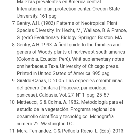
Malezas prevalentes en América central.
International plant protection center. Oregon State
University. 161 pag
Gentry, A.H. (1982) Patterns of Neotropical Plant
Species Diversity. In: Hecht, M., Wallace, B. & Prance,
G. (eds) Evolutionary Biology. Springer, Boston, MA
Gentry, A.H. 1993. A fiedl guide to the families and
genera of Woody plants of northwest south america
(Colombia, Ecuador, Perú). Whit suplementary notes
onn herbaceus Taxa. University of Chicago press.
Printed in United States of America. 895 pag
Giraldo-Cañas, D. 2005. Las especies colombianas
del género Digitaria (Poaceae: panicoideae:
paniceae). Caldasia. Vol. 27, N° 1. pag. 25-87
Matteucci, S & Colma, A. 1982. Metodología para el
estudio de la vegetación. Programa regional de
desarrollo científico y tecnológico. Monografía
número 22. Washington D.C.
Mora-Fernández, C & Peñuela-Recio, L. (Eds). 2013.