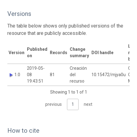
Versions
The table below shows only published versions of the
resource that are publicly accessible.
Last
Published
Change
Version
Records
DOI handle
mod
on
summary
by
2019-05-
Creación
Caro
1.0
08
81
del
10.15472/mjya0u
Cast
19:43:51
recurso
Mor
Showing 1 to 1 of 1
previous
1
next
How to cite