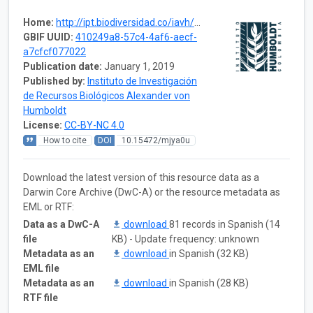
Home:
http://ipt.biodiversidad.co/iavh/resource?r=le_plantas_meta_se-provisionagua_2019
GBIF UUID:
410249a8-57c4-4af6-aecf-
a7cfcf077022
Publication date:
January 1, 2019
Published by:
Instituto de Investigación
de Recursos Biológicos Alexander von
Humboldt
License:
CC-BY-NC 4.0
How to cite
DOI
10.15472/mjya0u
Download the latest version of this resource data as a
Darwin Core Archive (DwC-A) or the resource metadata as
EML or RTF:
Data as a DwC-A
download
81 records in Spanish (14
file
KB) - Update frequency: unknown
Metadata as an
download
in Spanish (32 KB)
EML file
Metadata as an
download
in Spanish (28 KB)
RTF file