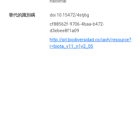
nacional
替代的識別碼
doi:10.15472/4stj6g
cf88562f-9706-4baa-b472-
d3ebee8f1a09
http://ipt.biodiversidad.co/iavh/resource?
r=biota_v11_n1y2_05