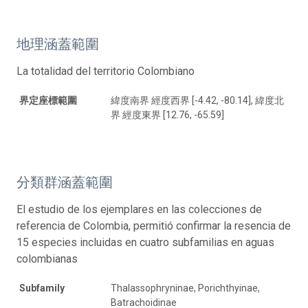
地理涵蓋範圍
La totalidad del territorio Colombiano
界定座標範圍
緯度南界 經度西界 [-4.42, -80.14], 緯度北
界 經度東界 [12.76, -65.59]
分類群涵蓋範圍
El estudio de los ejemplares en las colecciones de
referencia de Colombia, permitió confirmar la resencia de
15 especies incluidas en cuatro subfamilias en aguas
colombianas
Subfamily
Thalassophryninae, Porichthyinae,
Batrachoidinae