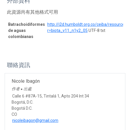
外部資料
此資源尚有其他格式可用
Batrachoidiformes
http://i2d.humboldt.org.co/ceiba/resource.d
de aguas
r=biota_v11_n1y2_05
UTF-8 txt
colombianas
聯絡資訊
Nicole Ibagón
作者
出處
●
Calle 6 #87A-15, Tintalá 1, Apto 204 Int 34
Bogotá, D.C.
Bogotá D.C.
CO
nicoleibagon@gmail.com