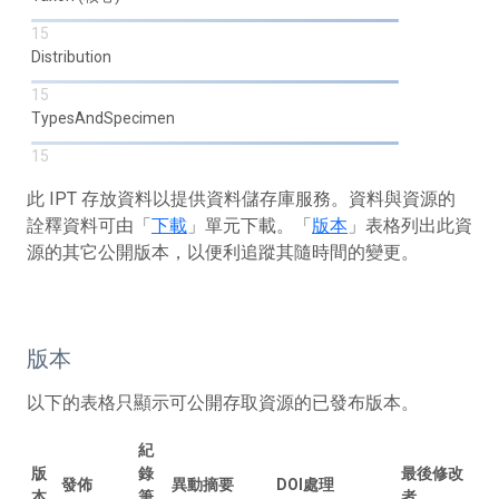
15
Distribution
15
TypesAndSpecimen
15
此 IPT 存放資料以提供資料儲存庫服務。資料與資源的
詮釋資料可由「
下載
」單元下載。「
版本
」表格列出此資
源的其它公開版本，以便利追蹤其隨時間的變更。
版本
以下的表格只顯示可公開存取資源的已發布版本。
紀
版
錄
最後修改
發佈
異動摘要
DOI處理
本
筆
者