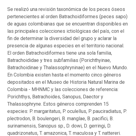
Se realizó una revisión taxonómica de los peces óseos
pertenecientes al orden Batrachoidiformes (peces sapo)
de aguas colombianas que se encuentran disponibles en
las principales colecciones ictiológicas del país, con el
fin de determinar la diversidad del grupo y aclarar la
presencia de algunas especies en el territorio nacional.
El orden Batrachoidiformes tiene una sola familia,
Batrachoididae y tres subfamilias (Porichthyinae,
Batrachoidinae y Thalassophryninae) en el Nuevo Mundo.
En Colombia existen hasta el momento cinco géneros
depositados en el Museo de Historia Natural Marina de
Colombia - MHNMC y las colecciones de referencia:
Porichthys, Batrachoides, Sanopus, Daector y
Thalassophryne. Estos géneros comprenden 15
especies: P. margaritatus, P. oculellus, P. pauciradiatus, P.
plectrodon, B. boulengeri, B. manglae, B. pacifici, B.
surinamensis, Sanopus sp., D. dowi, D. gerringi, D.
quadrizonatus, T. amazonica, T. maculosa y T. nattereri.