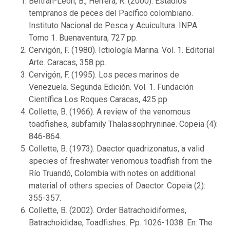
Beltrán-León, B., Herrera, R. (2000). Estadios
tempranos de peces del Pacífico colombiano.
Instituto Nacional de Pesca y Acuicultura. INPA.
Tomo 1. Buenaventura, 727 pp.
Cervigón, F. (1980). Ictiología Marina. Vol. 1. Editorial
Arte. Caracas, 358 pp.
Cervigón, F. (1995). Los peces marinos de
Venezuela. Segunda Edición. Vol. 1. Fundación
Científica Los Roques Caracas, 425 pp.
Collette, B. (1966). A review of the venomous
toadfishes, subfamily Thalassophryninae. Copeia (4):
846-864.
Collette, B. (1973). Daector quadrizonatus, a valid
species of freshwater venomous toadfish from the
Río Truandó, Colombia with notes on additional
material of others species of Daector. Copeia (2):
355-357.
Collette, B. (2002). Order Batrachoidiformes,
Batrachoididae, Toadfishes. Pp. 1026-1038. En: The