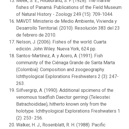
Meek, S. E., Hildebrand, S. F. (1928). The marine
fishes of Panamá. Publications of the Field Museum
of Natural History - Zoology 249 (15): 709-1044.
MAVDT. Ministerio de Medio Ambiente, Vivienda y
Desarrollo Territorial. (2010). Resolución 383 del 23
de febrero de 2010.
Nelson, J. (2006). Fishes of the world. Cuarta
edición. John Wiley. Nueva York, 624 pp.
Santos-Martínez, A. y Acero, A. (1991). Fish
community of the Ciénaga Grande de Santa Marta
(Colombia): Composition and zoogeography.
Ichthyological Explorations Freshwaters 2 (3): 247-
263.
Silfvergrip, A. (1990). Additional spcimens of the
venomous toadfish Daector gerringi (Teleostei:
Batrachoididae), hitherto known only from the
holotype. Ichthyological Explorations Freshwaters 1
(2): 253- 256.
Walker, H. J., Rosenblatt, R. H. (1988). Pacific