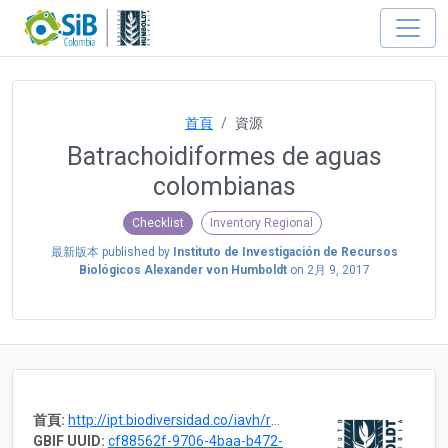
首頁
資源
Batrachoidiformes de aguas
colombianas
Checklist
Inventory Regional
最新版本 published by
Instituto de Investigación de Recursos
Biológicos Alexander von Humboldt
on
2月 9, 2017
首頁:
http://ipt.biodiversidad.co/iavh/resource.do?r=biota_v11_n1y2_05
GBIF UUID:
cf88562f-9706-4baa-b472-