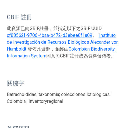
GBIF 註冊
此資源已向GBIF註冊，並指定以下之GBIF UUID:
cf88562f-9706-4baa-b472-d3ebee8f1a09
。
Instituto
de Investigación de Recursos Biológicos Alexander von
Humboldt
發佈此資源，並經由
Colombian Biodiversity
Information System
同意向GBIF註冊成為資料發佈者。
關鍵字
Batrachoididae; taxonomía; colecciones ictiológicas;
Colombia.; Inventoryregional