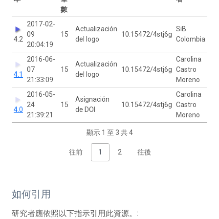
數
2017-02-
Actualización
SiB
09
15
10.15472/4stj6g
4.2
del logo
Colombia
20:04:19
2016-06-
Carolina
Actualización
07
15
10.15472/4stj6g
Castro
4.1
del logo
21:33:09
Moreno
2016-05-
Carolina
Asignación
24
15
10.15472/4stj6g
Castro
4.0
de DOI
21:39:21
Moreno
顯示 1 至 3 共 4
往前
1
2
往後
如何引用
研究者應依照以下指示引用此資源。: