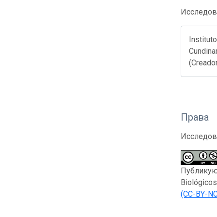
Исследов
Institut
Cundinam
(Creador
Права
Исследов
Публикующ
Biológico
(CC-BY-NC