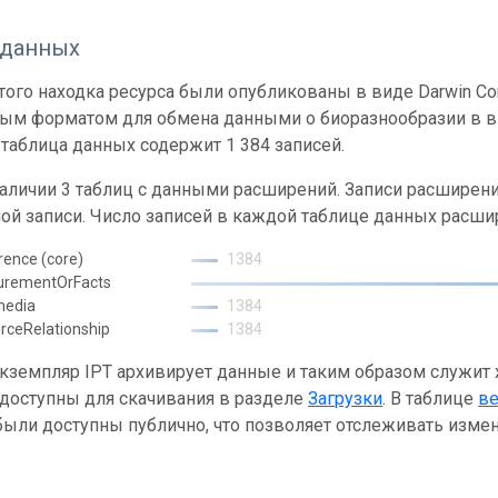
 данных
ого находка ресурса были опубликованы в виде Darwin Cor
ным форматом для обмена данными о биоразнообразии в ви
таблица данных содержит 1 384 записей.
наличии 3 таблиц с данными расширений. Записи расшире
ой записи. Число записей в каждой таблице данных расши
rence (core)
1384
urementOrFacts
media
1384
rceRelationship
1384
кземпляр IPT архивирует данные и таким образом служит
 доступны для скачивания в разделе
Загрузки
. В таблице
в
ыли доступны публично, что позволяет отслеживать измен