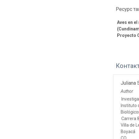
Ресурс та
Aves en el
(Cundinama
Proyecto 
Контак
Juliana 
Author
Investig
Instituto
Biológic
Carrera 
Villa de 
Boyacá
CO