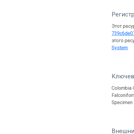
Регистр
Этот ресу
739c6de0
этого рес
System
.
Ключев
Colombia-B
Falconifor
Specimen
Внешни