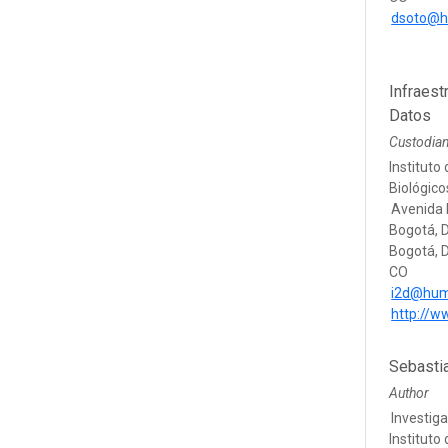
dsoto@h
Infraest
Datos
Custodia
Instituto
Biológic
Avenida 
Bogotá, D
Bogotá, D
CO
i2d@hum
http://w
Sebasti
Author
Investig
Instituto