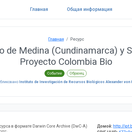
Главная
Общая информация
Главная
Ресурс
io de Medina (Cundinamarca) y S
Proyecto Colombia Bio
Событие
Образец
убликовано
Instituto de Investigación de Recursos Biológicos Alexander von
урса в формате Darwin Core Archive (DwC-A)
Домой:
http://ipt.biodiv