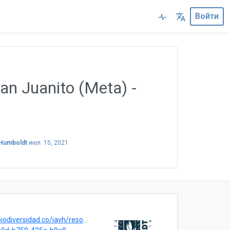
Войти
an Juanito (Meta) -
 Humboldt
июл. 15, 2021
ersidad.co/iavh/resource?r=aves_medina_col-bio