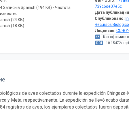
RTF:
GBIF UUID:
f77a9
739c6de07e5c
4 Записи в Spanish (194 KB) - Частота
Дата публикации
еизвестно
Опубликовано:
In
anish (24 KB)
Recursos Biológic
anish (18 KB)
Лицензия:
CC-BY-
Как оформить 
DOI
10.15472/sopi
ие
biológicos de aves colectados durante la expedición Chingaza-
ca y Meta, respectivamente. La expedición se llevó acabo dura
384 registros de aves, los ejemplares colectados fueron deposita