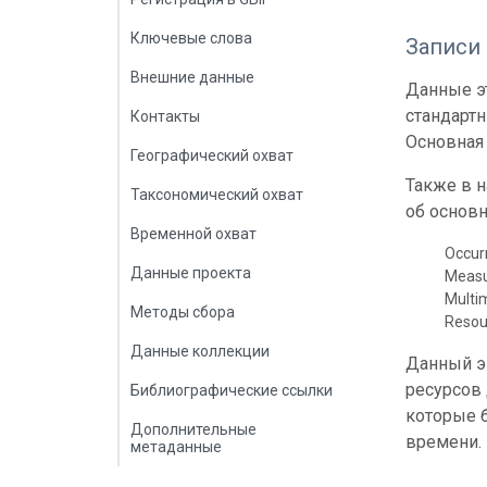
Ключевые слова
Записи
Внешние данные
Данные эт
стандарт
Контакты
Основная 
Географический охват
Также в 
Таксономический охват
об основн
Временной охват
Occur
Данные проекта
Meas
Multi
Методы сбора
Resou
Данные коллекции
Данный э
ресурсов
Библиографические ссылки
которые б
Дополнительные
времени.
метаданные