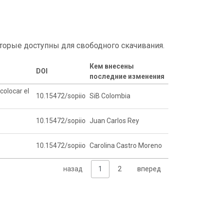
торые доступны для свободного скачивания.
Кем внесены
DOI
последние изменения
colocar el
10.15472/sopiio
SiB Colombia
10.15472/sopiio
Juan Carlos Rey
10.15472/sopiio
Carolina Castro Moreno
назад
1
2
вперед