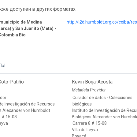
кже доступен в других форматах
 municipio de Medina
http://i2d.humboldt.org.co/ceiba/r
rca) y San Juanito (Meta) -
Colombia Bio
ты
Soto-Patiño
Kevin Borja-Acosta
Metadata Provider
ador
Curador de datos - Colecciones
 de Investigación de Recursos
biológicas
os Alexander von Humboldt
Instituto de Investigación de Rec
8 # 15-08
Biológicos Alexander von Humbol
Leyva
Carrera 8 # 15-08
Villa de Leyva
Boyacá