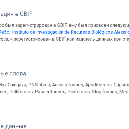
ация в GBIF
рс был зарегистрирован в GBIF, ему был присвоен следую
7e5c
.
Instituto de Investigación de Recursos Biológicos Alexa
урса, и зарегистрирован в GBIF как издатель данных при 
ые слова
io; Chingaza; PNN; Aves; Accipitriformes; Apodiformes; Caprim
mes; Galliformes; Passeriformes; Piciformes; Strigiformes; Medi
е данные