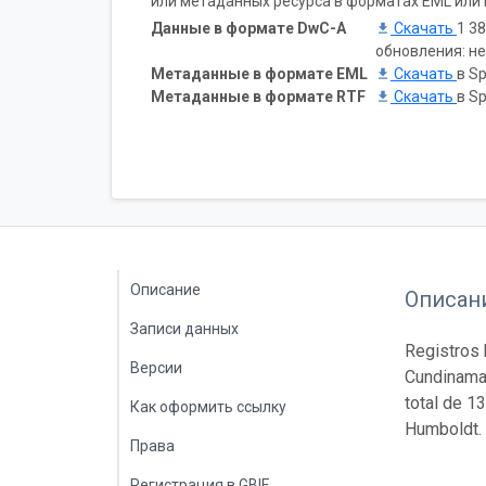
или метаданных ресурса в форматах EML или 
Данные в формате DwC-A
Скачать
1 38
обновления: н
Метаданные в формате EML
Скачать
в Sp
Метаданные в формате RTF
Скачать
в Sp
Описание
Описан
Записи данных
Registros 
Версии
Cundinamar
total de 1
Как оформить ссылку
Humboldt.
Права
Регистрация в GBIF