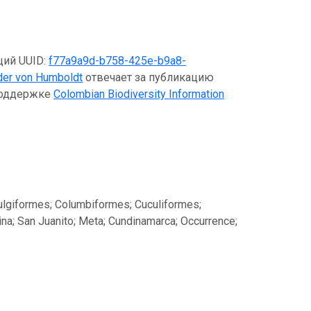
щий UUID:
f77a9a9d-b758-425e-b9a8-
nder von Humboldt
отвечает за публикацию
оподдержке
Colombian Biodiversity Information
ulgiformes; Columbiformes; Cuculiformes;
na; San Juanito; Meta; Cundinamarca; Occurrence;