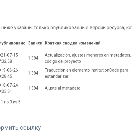
 ниже указаны только опубликованные версии ресурса, ко
публиковано
Записи
Краткая сводка изменений
021-07-15
Actualización, ajustes menores en metadatos, 
1 384
7:32:58
código del proyecto
019-06-26
Traducción en elemento InstitutionCode para
1 384
0:28:45
estandarizar
018-07-24
1 384
Ajuste al metadato
9:03:31
1 по 3 из 5
ормить ссылку