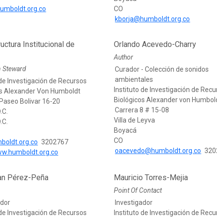
umboldt.org.co
CO
kborja@humboldt.org.co
ructura Institucional de
Orlando Acevedo-Charry
Author
n Steward
Curador - Colección de sonidos
ambientales
 de Investigación de Recursos
Instituto de Investigación de Rec
os Alexander Von Humboldt
Biológicos Alexander von Humbol
Paseo Bolivar 16-20
Carrera 8 # 15-08
.C.
Villa de Leyva
.C.
Boyacá
CO
boldt.org.co
3202767
oacevedo@humboldt.org.co
320
ww.humboldt.org.co
an Pérez-Peña
Mauricio Torres-Mejia
Point Of Contact
ador
Investigador
 de Investigación de Recursos
Instituto de Investigación de Rec