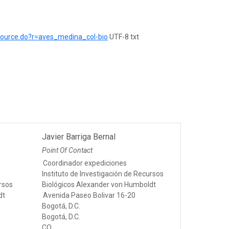
esource.do?r=aves_medina_col-bio
UTF-8 txt
Javier Barriga Bernal
Point Of Contact
Coordinador expediciones
Instituto de Investigación de Recursos
ursos
Biológicos Alexander von Humboldt
dt
Avenida Paseo Bolivar 16-20
Bogotá, D.C.
Bogotá, D.C.
CO