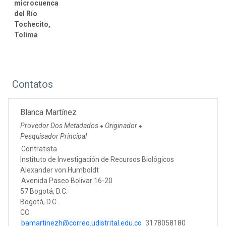
microcuenca
del Río
Tochecito,
Tolima
Contatos
Blanca Martínez
Provedor Dos Metadados
Originador
●
●
Pesquisador Principal
Contratista
Instituto de Investigación de Recursos Biológicos
Alexander von Humboldt
Avenida Paseo Bolivar 16-20
57 Bogotá, D.C.
Bogotá, D.C.
CO
bamartinezh@correo.udistrital.edu.co
3178058180