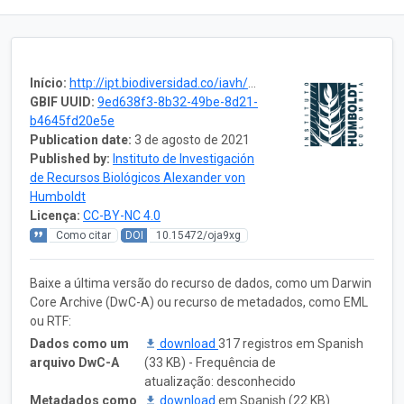
Início:
http://ipt.biodiversidad.co/iavh/resource.do?r=rrbb_palma_tochecito_2017_2
GBIF UUID:
9ed638f3-8b32-49be-8d21-
b4645fd20e5e
Publication date:
3 de agosto de 2021
Published by:
Instituto de Investigación
de Recursos Biológicos Alexander von
Humboldt
Licença:
CC-BY-NC 4.0
Como citar
DOI
10.15472/oja9xg
Baixe a última versão do recurso de dados, como um Darwin
Core Archive (DwC-A) ou recurso de metadados, como EML
ou RTF:
Dados como um
download
317 registros em Spanish
arquivo DwC-A
(33 KB) - Frequência de
atualização: desconhecido
Metadados como
download
em Spanish (22 KB)