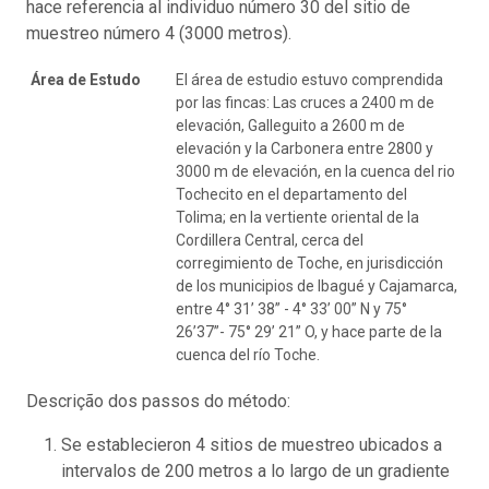
hace referencia al individuo número 30 del sitio de
muestreo número 4 (3000 metros).
Área de Estudo
El área de estudio estuvo comprendida
por las fincas: Las cruces a 2400 m de
elevación, Galleguito a 2600 m de
elevación y la Carbonera entre 2800 y
3000 m de elevación, en la cuenca del rio
Tochecito en el departamento del
Tolima; en la vertiente oriental de la
Cordillera Central, cerca del
corregimiento de Toche, en jurisdicción
de los municipios de Ibagué y Cajamarca,
entre 4° 31’ 38” - 4° 33’ 00” N y 75°
26’37”- 75° 29’ 21” O, y hace parte de la
cuenca del río Toche.
Descrição dos passos do método:
Se establecieron 4 sitios de muestreo ubicados a
intervalos de 200 metros a lo largo de un gradiente