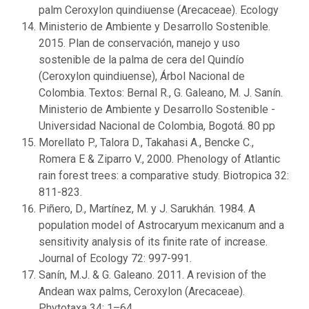
palm Ceroxylon quindiuense (Arecaceae). Ecology
Ministerio de Ambiente y Desarrollo Sostenible.
2015. Plan de conservación, manejo y uso
sostenible de la palma de cera del Quindío
(Ceroxylon quindiuense), Árbol Nacional de
Colombia. Textos: Bernal R., G. Galeano, M. J. Sanín.
Ministerio de Ambiente y Desarrollo Sostenible -
Universidad Nacional de Colombia, Bogotá. 80 pp
Morellato P., Talora D., Takahasi A., Bencke C.,
Romera E & Ziparro V., 2000. Phenology of Atlantic
rain forest trees: a comparative study. Biotropica 32:
811-823.
Piñero, D., Martínez, M. y J. Sarukhán. 1984. A
population model of Astrocaryum mexicanum and a
sensitivity analysis of its finite rate of increase.
Journal of Ecology 72: 997-991.
Sanín, M.J. & G. Galeano. 2011. A revision of the
Andean wax palms, Ceroxylon (Arecaceae).
Phytotaxa 34: 1–64.