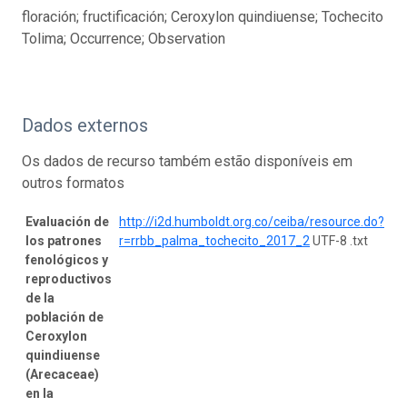
floración; fructificación; Ceroxylon quindiuense; Tochecito
Tolima; Occurrence; Observation
Dados externos
Os dados de recurso também estão disponíveis em
outros formatos
Evaluación de
http://i2d.humboldt.org.co/ceiba/resource.do?
los patrones
r=rrbb_palma_tochecito_2017_2
UTF-8 .txt
fenológicos y
reproductivos
de la
población de
Ceroxylon
quindiuense
(Arecaceae)
en la