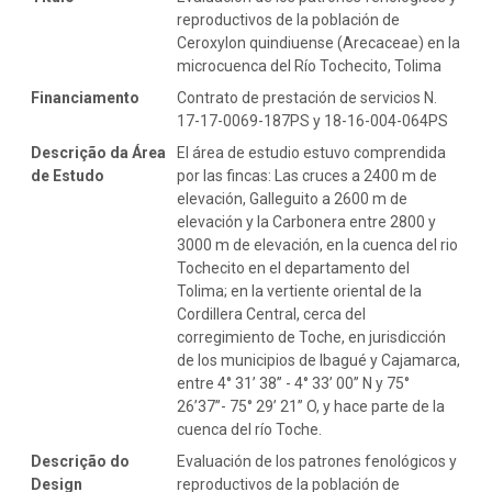
reproductivos de la población de
Ceroxylon quindiuense (Arecaceae) en la
microcuenca del Río Tochecito, Tolima
Financiamento
Contrato de prestación de servicios N.
17-17-0069-187PS y 18-16-004-064PS
Descrição da Área
El área de estudio estuvo comprendida
de Estudo
por las fincas: Las cruces a 2400 m de
elevación, Galleguito a 2600 m de
elevación y la Carbonera entre 2800 y
3000 m de elevación, en la cuenca del rio
Tochecito en el departamento del
Tolima; en la vertiente oriental de la
Cordillera Central, cerca del
corregimiento de Toche, en jurisdicción
de los municipios de Ibagué y Cajamarca,
entre 4° 31’ 38” - 4° 33’ 00” N y 75°
26’37”- 75° 29’ 21” O, y hace parte de la
cuenca del río Toche.
Descrição do
Evaluación de los patrones fenológicos y
Design
reproductivos de la población de