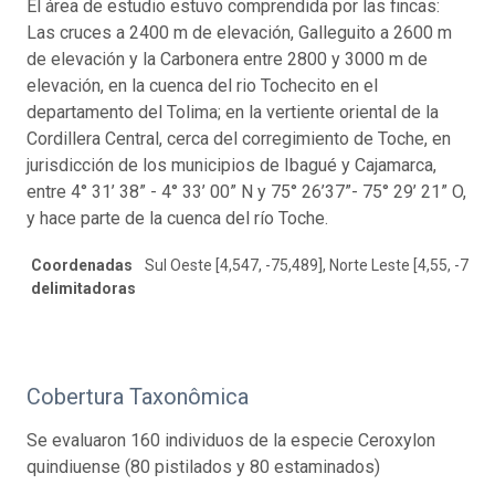
El área de estudio estuvo comprendida por las fincas:
Las cruces a 2400 m de elevación, Galleguito a 2600 m
de elevación y la Carbonera entre 2800 y 3000 m de
elevación, en la cuenca del rio Tochecito en el
departamento del Tolima; en la vertiente oriental de la
Cordillera Central, cerca del corregimiento de Toche, en
jurisdicción de los municipios de Ibagué y Cajamarca,
entre 4° 31’ 38” - 4° 33’ 00” N y 75° 26’37”- 75° 29’ 21” O,
y hace parte de la cuenca del río Toche.
Coordenadas
Sul Oeste [4,547, -75,489], Norte Leste [4,55, -75,4
delimitadoras
Cobertura Taxonômica
Se evaluaron 160 individuos de la especie Ceroxylon
quindiuense (80 pistilados y 80 estaminados)