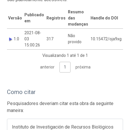
Resumo
Mo
Publicado
Versão
Registros
das
Handle do DOI
pel
em
mudanças
vez
2021-08-
Não
Jua
1.0
03
317
10.15472/oja9xg
provido
Re
15:00:26
Visualizando 1 até 1 de 1
anterior
1
próxima
Como citar
Pesquisadores deveriam citar esta obra da seguinte
maneira:
Instituto de Investigación de Recursos Biológicos