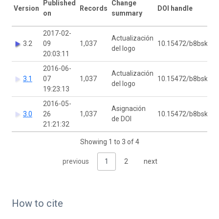
Published
Change
Version
Records
DOI handle
on
summary
2017-02-
Actualización
S
3.2
09
1,037
10.15472/b8bskb
del logo
20:03:11
2016-06-
C
Actualización
3.1
07
1,037
10.15472/b8bskb
C
del logo
19:23:13
2016-05-
C
Asignación
3.0
26
1,037
10.15472/b8bskb
C
de DOI
21:21:32
Showing 1 to 3 of 4
previous
1
2
next
How to cite