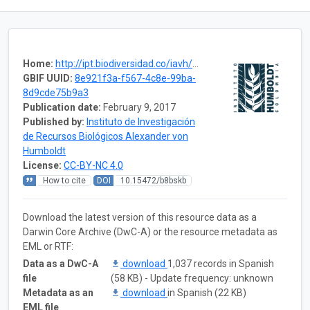
Home:
http://ipt.biodiversidad.co/iavh/resource.do?r=rrbb_caracterizacion_poblacion_chiguiros
GBIF UUID:
8e921f3a-f567-4c8e-99ba-
8d9cde75b9a3
Publication date:
February 9, 2017
Published by:
Instituto de Investigación
de Recursos Biológicos Alexander von
Humboldt
License:
CC-BY-NC 4.0
How to cite
DOI
10.15472/b8bskb
Download the latest version of this resource data as a
Darwin Core Archive (DwC-A) or the resource metadata as
EML or RTF:
Data as a DwC-A
download
1,037 records in Spanish
file
(58 KB) - Update frequency: unknown
Metadata as an
download
in Spanish (22 KB)
EML file