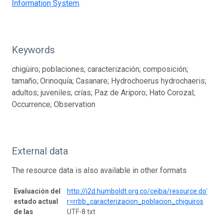
Information System
.
Keywords
chigüiro; poblaciones; caracterización; composición;
tamaño; Orinoquía; Casanare; Hydrochoerus hydrochaeris;
adultos; juveniles; crías; Paz de Ariporo; Hato Corozal;
Occurrence; Observation
External data
The resource data is also available in other formats
Evaluación del
http://i2d.humboldt.org.co/ceiba/resource.do?
estado actual
r=rrbb_caracterizacion_poblacion_chiguiros
de las
UTF-8 txt