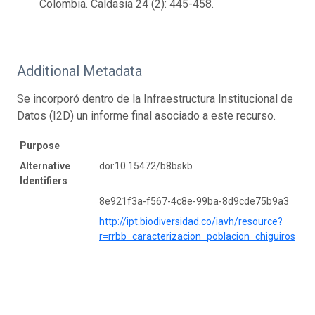
Colombia. Caldasia 24 (2): 445-458.
Additional Metadata
Se incorporó dentro de la Infraestructura Institucional de
Datos (I2D) un informe final asociado a este recurso.
Purpose
Alternative
doi:10.15472/b8bskb
Identifiers
8e921f3a-f567-4c8e-99ba-8d9cde75b9a3
http://ipt.biodiversidad.co/iavh/resource?
r=rrbb_caracterizacion_poblacion_chiguiros