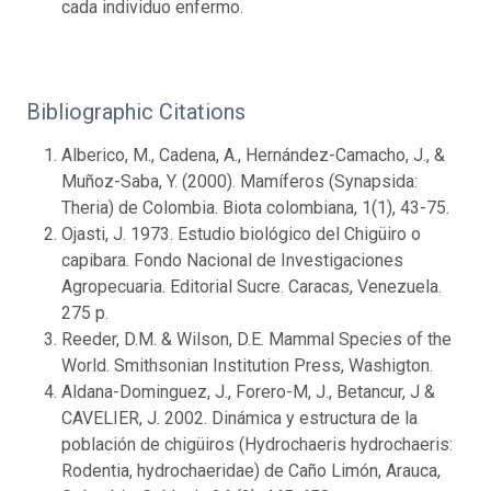
cada individuo enfermo.
Bibliographic Citations
Alberico, M., Cadena, A., Hernández-Camacho, J., &
Muñoz-Saba, Y. (2000). Mamíferos (Synapsida:
Theria) de Colombia. Biota colombiana, 1(1), 43-75.
Ojasti, J. 1973. Estudio biológico del Chigüiro o
capibara. Fondo Nacional de Investigaciones
Agropecuaria. Editorial Sucre. Caracas, Venezuela.
275 p.
Reeder, D.M. & Wilson, D.E. Mammal Species of the
World. Smithsonian Institution Press, Washigton.
Aldana-Dominguez, J., Forero-M, J., Betancur, J &
CAVELIER, J. 2002. Dinámica y estructura de la
población de chigüiros (Hydrochaeris hydrochaeris:
Rodentia, hydrochaeridae) de Caño Limón, Arauca,