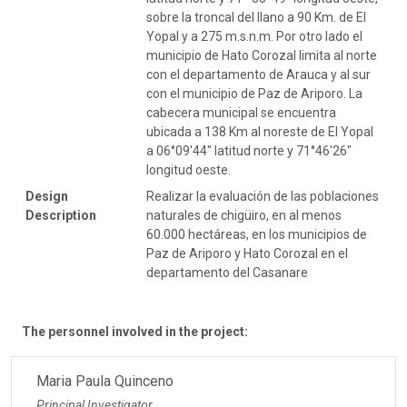
sobre la troncal del llano a 90 Km. de El
Yopal y a 275 m.s.n.m. Por otro lado el
municipio de Hato Corozal limita al norte
con el departamento de Arauca y al sur
con el municipio de Paz de Ariporo. La
cabecera municipal se encuentra
ubicada a 138 Km al noreste de El Yopal
a 06°09'44" latitud norte y 71°46'26"
longitud oeste.
Design
Realizar la evaluación de las poblaciones
Description
naturales de chigüiro, en al menos
60.000 hectáreas, en los municipios de
Paz de Ariporo y Hato Corozal en el
departamento del Casanare
The personnel involved in the project:
Maria Paula Quinceno
Principal Investigator