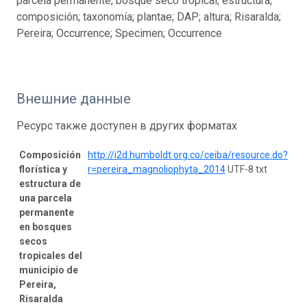
parcela permanente; bosque seco tropical; estructura;
composición; taxonomía; plantae; DAP; altura; Risaralda;
Pereira; Occurrence; Specimen; Occurrence
Внешние данные
Ресурс также доступен в других форматах
Composición
http://i2d.humboldt.org.co/ceiba/resource.do?
florística y
r=pereira_magnoliophyta_2014
UTF-8 txt
estructura de
una parcela
permanente
en bosques
secos
tropicales del
municipio de
Pereira,
Risaralda