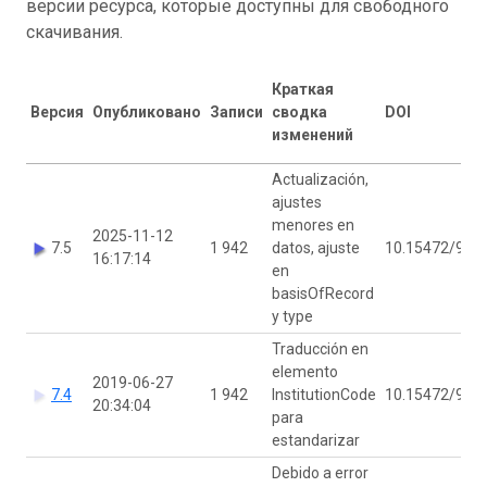
версии ресурса, которые доступны для свободного
скачивания.
Краткая
Версия
Опубликовано
Записи
сводка
DOI
изменений
Actualización,
ajustes
menores en
2025-11-12
7.5
1 942
datos, ajuste
10.15472/96i8
16:17:14
en
basisOfRecord
y type
Traducción en
elemento
2019-06-27
7.4
1 942
InstitutionCode
10.15472/96i8
20:34:04
para
estandarizar
Debido a error