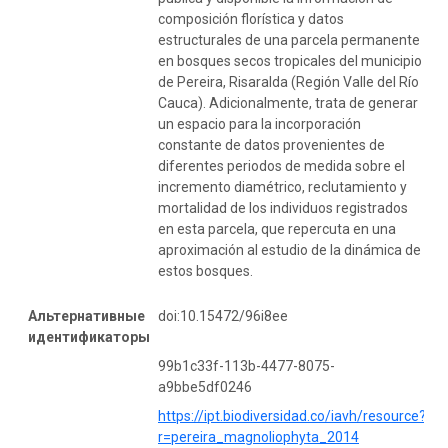
composición florística y datos
estructurales de una parcela permanente
en bosques secos tropicales del municipio
de Pereira, Risaralda (Región Valle del Río
Cauca). Adicionalmente, trata de generar
un espacio para la incorporación
constante de datos provenientes de
diferentes periodos de medida sobre el
incremento diamétrico, reclutamiento y
mortalidad de los individuos registrados
en esta parcela, que repercuta en una
aproximación al estudio de la dinámica de
estos bosques.
Альтернативные
doi:10.15472/96i8ee
идентификаторы
99b1c33f-113b-4477-8075-
a9bbe5df0246
https://ipt.biodiversidad.co/iavh/resource?
r=pereira_magnoliophyta_2014