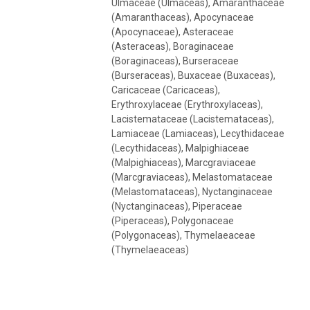
Ulmaceae (Ulmaceas), Amaranthaceae
(Amaranthaceas), Apocynaceae
(Apocynaceae), Asteraceae
(Asteraceas), Boraginaceae
(Boraginaceas), Burseraceae
(Burseraceas), Buxaceae (Buxaceas),
Caricaceae (Caricaceas),
Erythroxylaceae (Erythroxylaceas),
Lacistemataceae (Lacistemataceas),
Lamiaceae (Lamiaceas), Lecythidaceae
(Lecythidaceas), Malpighiaceae
(Malpighiaceas), Marcgraviaceae
(Marcgraviaceas), Melastomataceae
(Melastomataceas), Nyctanginaceae
(Nyctanginaceas), Piperaceae
(Piperaceas), Polygonaceae
(Polygonaceas), Thymelaeaceae
(Thymelaeaceas)