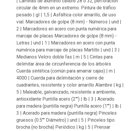
| Laminas de aluminio calibre 28 o 32, perforación
circular de 4mm en un extremo. Pintura de tráfico
pesado | gl | 1,5 | Asfáltica color amarillo, de uso
vial. Marcadores de golpe (8 mm) - Números | und |
2 | Marcadores en acero con punta numérica para
marcaje de placas Marcadores de golpe (8 mm) -
Letras | und | 1 | Marcadores en acero con punta
numérica para marcaje de placas Martillo | und | 3 |
Medianos Velcro doble fas | m | 5 | Cintas para
delimitar área de circunferencia de los árboles
Cuerda sintética (común para amarrar cajas) | m |
4000 | Cuerda para delimitación y cierre de
cuadrantes, resistente y color amarillo Alambre | kg |
5 | Maleable, galvanizado, resistente a ambiente,
antioxidante Puntilla acero (2"") | lb | 3 | Acerado
para madera (puntilla negra) Puntilla acero (1"") | lb |
3 | Acerado para madera (puntilla negra) Pinceles
gruesos (0.5"" Diámetro) | und | 5 | Pinceles tipo
brocha (no brocha) Periódico | kg | 5 | Prensar