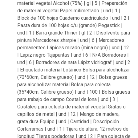
material vegetal Alcohol (75%) | gl | 5 | Preparación
de material vegetal Papel milimetrado | und | 1 |
Block de 100 hojas Cuaderno cuadriculado | und | 2 |
Pasta dura de 100 hojas c/u (grande) Pegastick |
und | 1 | Barra grande Thiner | gl | 2 | Disolvente para
pintura Marcadores sharpie | und | 6 | Marcadores
permanentes Lápices mirado (mina negra) | und | 12
| Lapiz negro Tajapuntas | und | 6 | N/A Borradores |
und | 6 | Borradores de nata Lápiz vidriograf | und | 2
| Etiquetado material botánico Bolsa para alcoholizar
(70*60cm, Calibre grueso) | und | 12 | Bolsa gruesa
para alcoholizar material Bolsa para colecta
(35*40cm, Calibre grueso) | und | 100 | Bolsa gruesa
para trabajo de campo Costal de lona | und | 3 |
Costales para colecta de material vegetal Gratas o
cepillos de metal | und | 12 | Mango de madera,
grata dura Equipo | und | Cantidad | Descripción
Cortarramas | und | 1 | Tijera de altura, 12 metros de
longitud Tijeras podadoras | und | 2 | Para colecta de