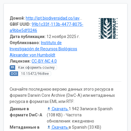
Домой:
http://ipt.biodiversidad.co/iavh/resource.do?r=pereira_magnoliophyta_2014
GBIF UUID:
99b1c33f-113b-4477-8075-
a9bbe5df0246
Дата публикации:
12 ноября 2025 г.
Опубликовано:
Instituto de
Investigación de Recursos Biológicos
Alexander von Humboldt
Лицензия:
CC-BY-NC 4.0
Как оформить ссылку
DOI
10.15472/96i8ee
Скачайте последнюю версию данных этого ресурса в
формате Darwin Core Archive (DwC-A) или метаданных
ресурса в форматах EML или RTF:
Данные в
Скачать
1 942 Записи в Spanish
формате DwC-A
(108 KB) - Частота
обновления: ежедневно
Метаданные в
Скачать
в Spanish (33 KB)