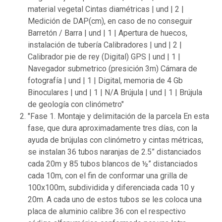
material vegetal Cintas diamétricas | und | 2 |
Medición de DAP(cm), en caso de no conseguir
Barretón / Barra | und | 1 | Apertura de huecos,
instalación de tubería Calibradores | und | 2 |
Calibrador pie de rey (Digital) GPS | und | 1 |
Navegador submetrico (presición 3m) Cámara de
fotografía | und | 1 | Digital, memoria de 4 Gb
Binoculares | und | 1 | N/A Brújula | und | 1 | Brújula
de geología con clinómetro"
"Fase 1. Montaje y delimitación de la parcela En esta
fase, que dura aproximadamente tres días, con la
ayuda de brújulas con clinómetro y cintas métricas,
se instalan 36 tubos naranjas de 2.5” distanciados
cada 20m y 85 tubos blancos de ½” distanciados
cada 10m, con el fin de conformar una grilla de
100x100m, subdividida y diferenciada cada 10 y
20m. A cada uno de estos tubos se les coloca una
placa de aluminio calibre 36 con el respectivo