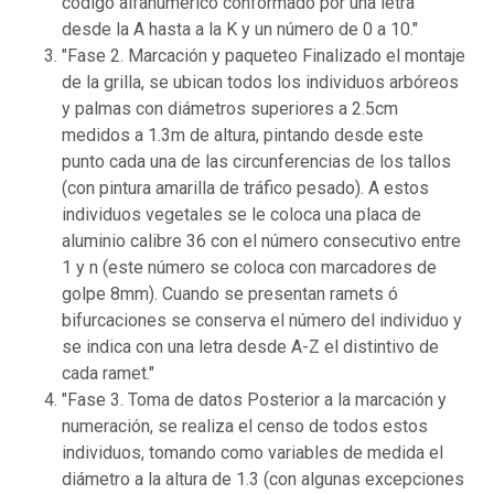
código alfanumérico conformado por una letra
desde la A hasta a la K y un número de 0 a 10."
"Fase 2. Marcación y paqueteo Finalizado el montaje
de la grilla, se ubican todos los individuos arbóreos
y palmas con diámetros superiores a 2.5cm
medidos a 1.3m de altura, pintando desde este
punto cada una de las circunferencias de los tallos
(con pintura amarilla de tráfico pesado). A estos
individuos vegetales se le coloca una placa de
aluminio calibre 36 con el número consecutivo entre
1 y n (este número se coloca con marcadores de
golpe 8mm). Cuando se presentan ramets ó
bifurcaciones se conserva el número del individuo y
se indica con una letra desde A-Z el distintivo de
cada ramet."
"Fase 3. Toma de datos Posterior a la marcación y
numeración, se realiza el censo de todos estos
individuos, tomando como variables de medida el
diámetro a la altura de 1.3 (con algunas excepciones